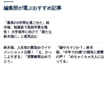
編集部が選ぶおすすめ記事
「最高の3年間を過ごせた」鈴
木福、制服姿で高校卒業を報
告！ 大学進学に向けて「新たな
鈴木福に」と意気込む
鈴木福、人生初の髪染めでイケ
「嘘やろマジか？」鈴木
メンショット公開！ 「え、かっ
福、“今年で20歳”の報告に衝撃
こよすぎる」「茶髪解禁おめで
の声！ 「めちゃくちゃ大人にな
とう」
ってる」