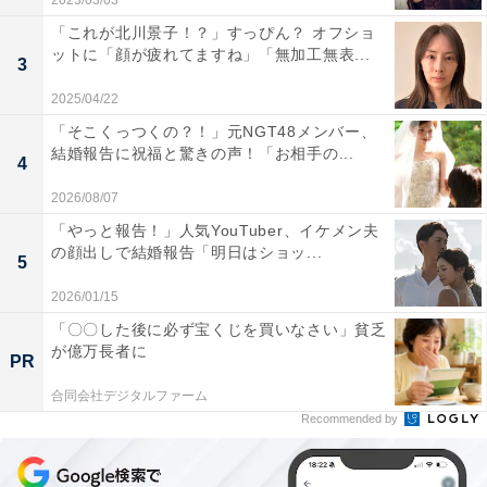
2023/03/03
「これが北川景子！？」すっぴん？ オフショ
ットに「顔が疲れてますね」「無加工無表...
3
2025/04/22
「そこくっつくの？！」元NGT48メンバー、
結婚報告に祝福と驚きの声！「お相手の...
4
2026/08/07
「やっと報告！」人気YouTuber、イケメン夫
の顔出しで結婚報告「明日はショッ...
5
2026/01/15
「〇〇した後に必ず宝くじを買いなさい」貧乏
が億万長者に
PR
合同会社デジタルファーム
Recommended by