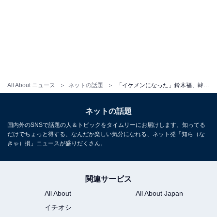
All About ニュース
ネットの話題
「イケメンになった」鈴木福、韓国アイドル風のメイク姿に「誰かと思った」の声！ 「あざと福くん」
ネットの話題
国内外のSNSで話題の人＆トピックをタイムリーにお届けします。知ってる
だけでちょっと得する、なんだか楽しい気分になれる、ネット発「知ら（な
きゃ）損」ニュースが盛りだくさん。
関連サービス
All About
All About Japan
イチオシ