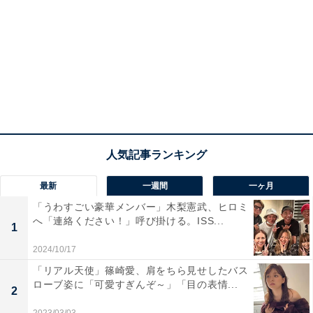
最新
一週間
一ヶ月
「うわすごい豪華メンバー」木梨憲武、ヒロミ
へ「連絡ください！」呼び掛ける。ISS...
1
2024/10/17
「リアル天使」篠崎愛、肩をちら見せしたバス
ローブ姿に「可愛すぎんぞ～」「目の表情...
2