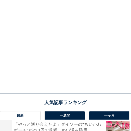
最新
一週間
一ヶ月
「やっと巡り会えたよ」ダイソーの“ちいかわ
ポーチ”が220円で反響。ぬい活＆防災...