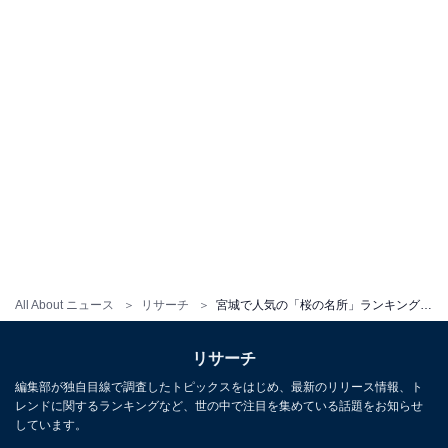
All About ニュース
リサーチ
宮城で人気の「桜の名所」ランキング！ 登米市の「みなみかた千本桜」を抑えた1位は？
リサーチ
編集部が独自目線で調査したトピックスをはじめ、最新のリリース情報、ト
レンドに関するランキングなど、世の中で注目を集めている話題をお知らせ
しています。