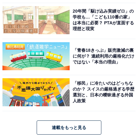
20年間「駆け込み実績ゼロ」の
学校も…「こども110番の家」
は本当に必要？ PTAが直面する
理想と現実
「青春18きっぷ」販売激減の裏
に何が？ 連続利用の厳格化だけ
ではない「本当の理由」
「移民」に冷たいのはどっちな
のか？ スイスの厳格過ぎる学歴
選別と、日本の曖昧過ぎる外国
人政策
連載をもっと見る