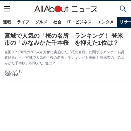
連載
ライフ
グルメ
社会
IT・ビジネス
エンタメ
リサ
宮城で人気の「桜の名所」ランキング！ 登米
市の「みなみかた千本桜」を抑えた1位は？
全国20〜70代の202人を対象に実施した「桜の名所」に関するアンケート調
査結果から、宮城で人気の「桜の名所」ランキングを発表！ 登米市の「みな
みかた千本桜」を抑えた1位は？
2025.04.18
福島 ゆき