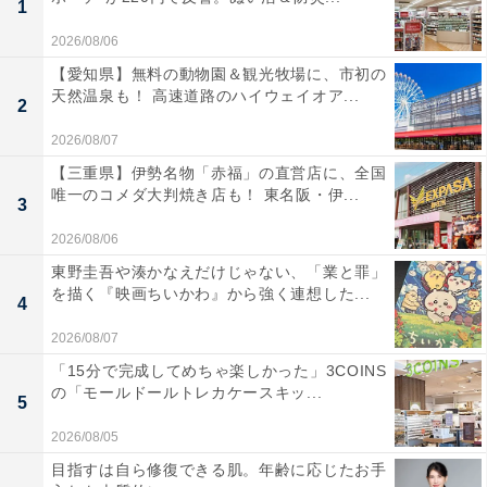
1
2026/08/06
【愛知県】無料の動物園＆観光牧場に、市初の
天然温泉も！ 高速道路のハイウェイオア...
2
2026/08/07
【三重県】伊勢名物「赤福」の直営店に、全国
唯一のコメダ大判焼き店も！ 東名阪・伊...
3
2026/08/06
東野圭吾や湊かなえだけじゃない、「業と罪」
を描く『映画ちいかわ』から強く連想した...
4
2026/08/07
「15分で完成してめちゃ楽しかった」3COINS
の「モールドールトレカケースキッ...
5
2026/08/05
目指すは自ら修復できる肌。年齢に応じたお手