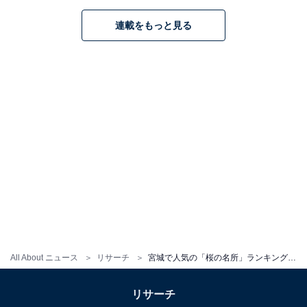
1
2
連載をもっと見る
All About ニュース
リサーチ
宮城で人気の「桜の名所」ランキング！ 登米市の「みなみかた千本桜」を抑えた1位は？
リサーチ