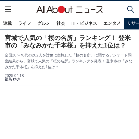
連載
ライフ
グルメ
社会
IT・ビジネス
エンタメ
リサ
宮城で人気の「桜の名所」ランキング！ 登米
市の「みなみかた千本桜」を抑えた1位は？
全国20〜70代の202人を対象に実施した「桜の名所」に関するアンケート調
査結果から、宮城で人気の「桜の名所」ランキングを発表！ 登米市の「みな
みかた千本桜」を抑えた1位は？
2025.04.18
福島 ゆき