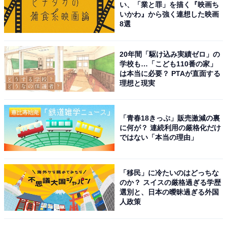
い、「業と罪」を描く『映画ち
いかわ』から強く連想した映画
8選
20年間「駆け込み実績ゼロ」の
学校も…「こども110番の家」
は本当に必要？ PTAが直面する
理想と現実
こちらもおすすめ
「青春18きっぷ」販売激減の裏
に何が？ 連続利用の厳格化だけ
山形で人気の「桜の名所」ランキング！ 「鶴岡
ではない「本当の理由」
公園」と同率1位だったのは？
「移民」に冷たいのはどっちな
のか？ スイスの厳格過ぎる学歴
選別と、日本の曖昧過ぎる外国
人政策