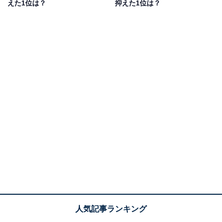
えた1位は？
抑えた1位は？
1位：白石川堤一目千本桜（大河原町）／74票
1位は、仙台駅から電車で約30分でアクセスできる桜の
名所「白石川堤一目（しろいしがわづつみひとめ）千本
桜」。「一目千本桜」とは、「ひとめ見て、たくさんの
桜がある」という例えに由来しているのだそう。桜の開
花時期にはまだ雪が残る蔵王連峰（ざおうれんぽう）を