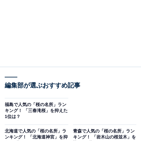
て人気です。2021年に放送されたNHK連続テレビ小説
『おかえりモネ』の舞台となった登米市では、ほかにも
約1700本の桜が咲き誇る、大きなオランダ風車が目印の
「長沼フートピア公園」も桜の名所として知られていま
す。
回答者からは、「桜の量が多く、散りゆく姿が綺麗だか
ら」（40代男性／東京都）、「友達との思い出の場所だ
から」（30代女性／愛知県）、「千本桜というだけあっ
編集部が選ぶおすすめ記事
て圧巻の本数、時間をかけて花を見て回りたいです」
（50代女性／北海道）、「写真では見たことがあり、迫
力があったから」（40代女性／北海道）などの声があり
福島で人気の「桜の名所」ラン
キング！ 「三春滝桜」を抑えた
ました。
1位は？
北海道で人気の「桜の名所」ラ
青森で人気の「桜の名所」ラン
ンキング！ 「北海道神宮」を抑
キング！ 「岩木山の桜並木」を