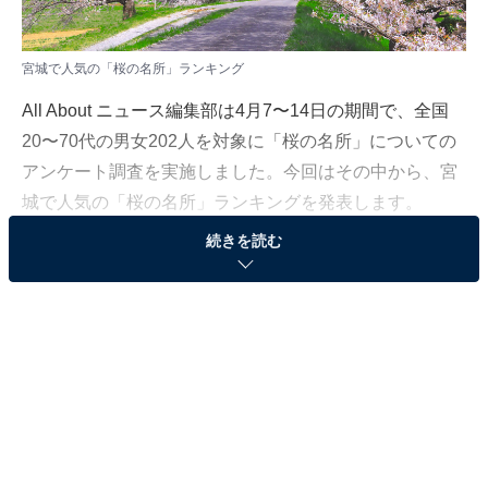
宮城で人気の「桜の名所」ランキング
All About ニュース編集部は4月7〜14日の期間で、全国
20〜70代の男女202人を対象に「桜の名所」についての
アンケート調査を実施しました。今回はその中から、宮
城で人気の「桜の名所」ランキングを発表します。
続きを読む
＞8位までのランキング結果を見る
2位：みなみかた千本桜（登米市）／29票
2位は、岩手県との県境にあり、米の産地として知られ
る登米（とめ）市の「みなみかた千本桜」。南方町大袋
堤防（市道高石梶沼線）に約1000本のソメイヨシノが約
6kmにわたって続く桜並木は、春のドライブコースとし