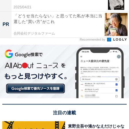
※回答者からのコメントは原文ママです
2025/04/21
「どうせ当たらない」と思ってた私が本当に当
選した“買い方”がこれ
この記事の筆者：福島 ゆき プロフィール
PR
アニメや漫画のレビュー、エンタメトピックスなどを中
合同会社デジタルファーム
心に、オールジャンルで執筆中のライター。時々、店舗
Recommended by
取材などのリポート記事も担当。All AboutおよびAll
About ニュースでのライター歴は6年。
8位までの全ランキング結果を見
次ページ
る
注目の連載
東野圭吾や湊かなえだけじゃな