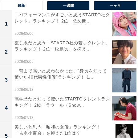
最新
一週間
一ヶ月
背景に、全長約8kmの桜並木が続きます。開花期間中
「パフォーマンスがすごいと思うSTARTO社タ
は、桜並木と並行して走るJR東北本線の一部列車で速度
レント」ランキング！ 2位「佐久間...
1
低下運転を実施し、車窓からの絶景を楽しめる粋な計ら
いも。
2026/08/06
癒し系だと思う「STARTO社の若手タレント」
ランキング！ 2位「松島聡」を抑え...
回答者からは、「連峰を背景に絶景を望める名所です」
2
（40代男性／山形県）、「川沿いの桜をテレビで色々見
2026/08/05
てきた中で、ここの景色に最も目を奪われたので」（50
「背まで高いと思わなかった」“身長を知って
代男性／愛知県）、「まさに“圧巻”のひと言に尽きる風
驚いた40代男性俳優”ランキング！ 1...
3
景が広がっているからです。約8キロメートルにわたっ
2026/06/13
て続く桜並木と、その背後にそびえる蔵王連峰の雪景色
高学歴だと知って驚いたSTARTOタレントラン
が調和する光景は、日本でもトップクラスの美しさ。川
キング！ 2位「ラウール（Snow...
4
沿いを歩きながら、何度も立ち止まってしまうほど心を
2025/07/13
奪われます」（40代男性／神奈川県）などのコメントが
美しいと思う「昭和の女優」ランキング！
寄せられました。
「吉永小百合」を抑えた1位は？
5