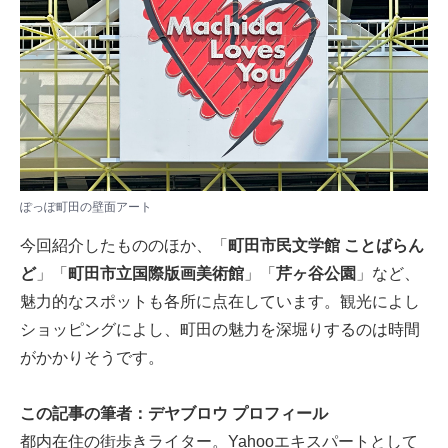
ぽっぽ町田の壁面アート
今回紹介したもののほか、「
町田市民文学館 ことばらん
ど
」「
町田市立国際版画美術館
」「
芹ヶ谷公園
」など、
魅力的なスポットも各所に点在しています。観光によし
ショッピングによし、町田の魅力を深堀りするのは時間
がかかりそうです。
この記事の筆者：デヤブロウ プロフィール
都内在住の街歩きライター。Yahooエキスパートとして