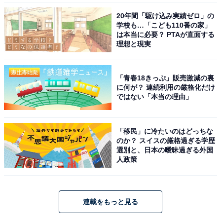
20年間「駆け込み実績ゼロ」の
学校も…「こども110番の家」
は本当に必要？ PTAが直面する
理想と現実
「青春18きっぷ」販売激減の裏
に何が？ 連続利用の厳格化だけ
ではない「本当の理由」
「移民」に冷たいのはどっちな
のか？ スイスの厳格過ぎる学歴
選別と、日本の曖昧過ぎる外国
人政策
連載をもっと見る