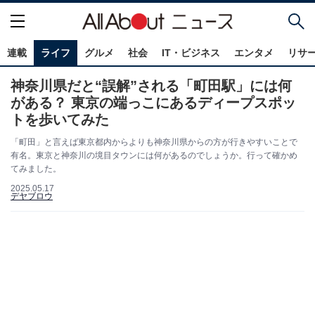
連載
ライフ
グルメ
社会
IT・ビジネス
エンタメ
リサ
神奈川県だと“誤解”される「町田駅」には何
がある？ 東京の端っこにあるディープスポッ
トを歩いてみた
「町田」と言えば東京都内からよりも神奈川県からの方が行きやすいことで
有名。東京と神奈川の境目タウンには何があるのでしょうか。行って確かめ
てみました。
2025.05.17
デヤブロウ