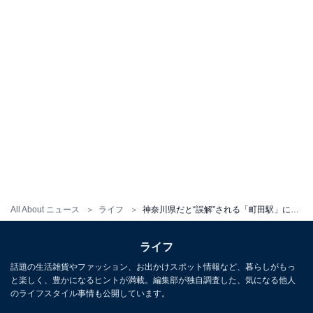
All About ニュース
ライフ
神奈川県だと“誤解”される「町田駅」には何がある？ 東京の端っこにあるディープスポットを歩いてみた
ライフ
話題の生活雑貨やファッション、お出かけスポット情報など、暮らしがもっ
と楽しく、豊かになるヒントが満載。編集部が独自調査した、気になる他人
のライフスタイル事情も公開しています。