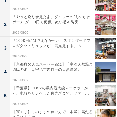
1
2026/08/06
「やっと巡り会えたよ」ダイソーの“ちいかわ
ポーチ”が220円で反響。ぬい活＆防災...
2
2026/08/06
「1000円には見えなかった」スタンダードプ
ロダクツのリュックが「高見えする」の...
3
2026/08/03
【京都府の人気スーパー銭湯】「宇治天然温泉
源氏の湯」は宇治市内唯一の天然温泉と...
4
2026/08/07
【千葉県】918㎡の県内最大級マーケットか
ら、廃校をリノベした直売所まで。ファー...
5
2026/08/06
【宝くじ】このままの買い方で、本当に当たる
と思いますか