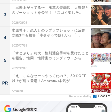
2025/12/18
「出来上がってる〜」浅草の焼肉店、大野智と
のツーショットを公開！ 「スゴく楽しそ...
3
2026/08/08
水原希子、恋人とのラブラブショットに反響！
交際3年も報告「幸せそうで嬉しい」「...
4
2025/07/28
「すとぷり」莉犬、性別適合手術を受けたこと
を報告。性同一性障害カミングアウトから...
5
2022/12/16
「え、こんなセールやってたの？」80％OFF
以上が続々登場！Amazonの本気が...
PR
Amazon
Recommended by