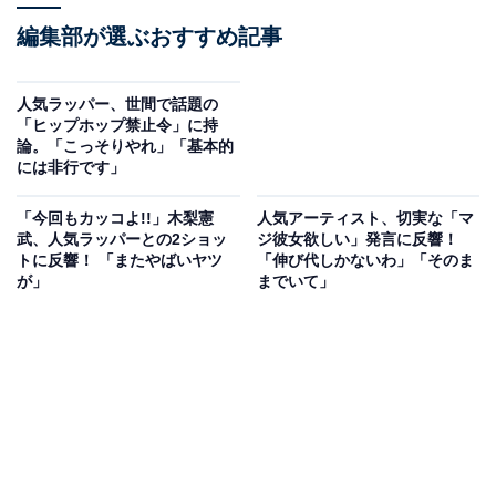
編集部が選ぶおすすめ記事
人気ラッパー、世間で話題の
「ヒップホップ禁止令」に持
論。「こっそりやれ」「基本的
には非行です」
「今回もカッコよ!!」木梨憲
人気アーティスト、切実な「マ
武、人気ラッパーとの2ショッ
ジ彼女欲しい」発言に反響！
トに反響！ 「またやばいヤツ
「伸び代しかないわ」「そのま
が」
までいて」