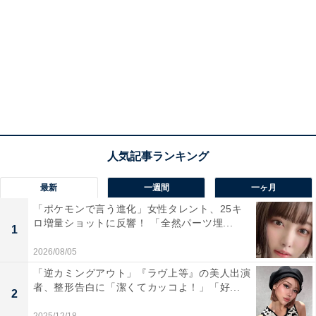
最新
一週間
一ヶ月
「ポケモンで言う進化」女性タレント、25キ
ロ増量ショットに反響！ 「全然パーツ埋...
1
2026/08/05
「逆カミングアウト」『ラヴ上等』の美人出演
者、整形告白に「潔くてカッコよ！」「好...
2