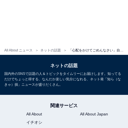
All About ニュース
ネットの話題
「心配をかけてごめんなさい」自閉症ラッパーのポストに安堵の声「無事で本当に良かった」「おかえり！」
ネットの話題
国内外のSNSで話題の人＆トピックをタイムリーにお届けします。知ってる
だけでちょっと得する、なんだか楽しい気分になれる、ネット発「知ら（な
きゃ）損」ニュースが盛りだくさん。
関連サービス
All About
All About Japan
イチオシ