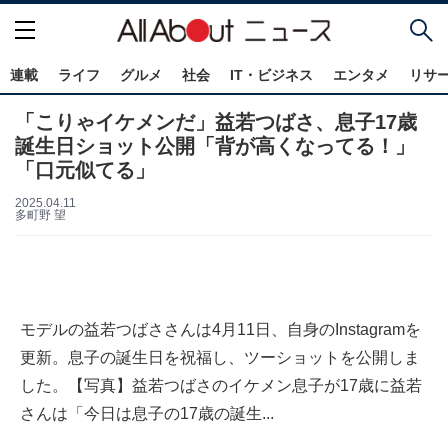
連載
ライフ
グルメ
社会
IT・ビジネス
エンタメ
リサ
「こりゃイケメンだ」益若つばさ、息子17歳
誕生日ショット公開「背が高くなってる！」
「口元似てる」
2025.04.11
多町野 望
モデルの益若つばささんは4月11日、自身のInstagramを
更新。息子の誕生日を祝福し、ツーショットを公開しま
した。【写真】益若つばさのイケメン息子が17歳に益若
さんは「今日は息子の17歳の誕生...