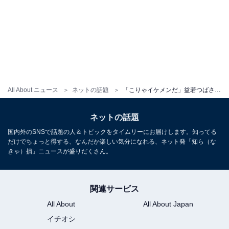
All About ニュース
ネットの話題
「こりゃイケメンだ」益若つばさ、息子17歳誕生日ショット公開「背が高くなってる！」「口元似てる」
ネットの話題
国内外のSNSで話題の人＆トピックをタイムリーにお届けします。知ってる
だけでちょっと得する、なんだか楽しい気分になれる、ネット発「知ら（な
きゃ）損」ニュースが盛りだくさん。
関連サービス
All About
All About Japan
イチオシ