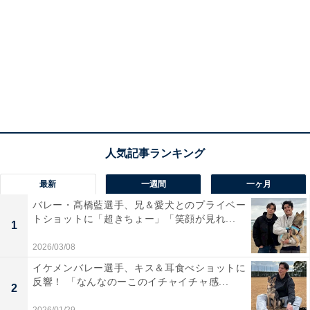
最新
一週間
一ヶ月
バレー・髙橋藍選手、兄＆愛犬とのプライベー
トショットに「超きちょー」「笑顔が見れ...
1
2026/03/08
イケメンバレー選手、キス＆耳食べショットに
反響！ 「なんなのーこのイチャイチャ感...
2