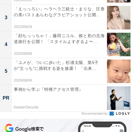
2026/01/29
「えっっろい」ヘラヘラ三銃士・まりな、圧巻
の美バストあらわなグラビアショット公開...
3
2023/09/29
「顔ちっっちゃ！」藤田ニコル、娘と初の北海
道旅行を公開！ 「スタイルよすぎるよ〜...
4
2026/08/08
「ユメが、ついに歩いた」杉浦太陽、第5子
が“立っち”に挑戦する姿を披露！ 「出来...
5
2026/08/04
事例から学ぶ『特権アクセス管理』
PR
KeeperSecurity
Recommended by