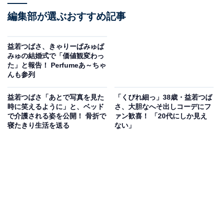
編集部が選ぶおすすめ記事
益若つばさ、きゃりーぱみゅぱ
みゅの結婚式で「価値観変わっ
た」と報告！ Perfumeあ～ちゃ
んも参列
益若つばさ「あとで写真を見た
「くびれ細っ」38歳・益若つば
時に笑えるように」と、ベッド
さ、大胆なへそ出しコーデにフ
で介護される姿を公開！ 骨折で
ァン歓喜！ 「20代にしか見え
寝たきり生活を送る
ない」