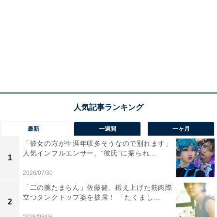
最新
一週間
一ヶ月
「彼女の方が生涯年収多そうなので別れます」
人気インフルエンサー、“彼氏”に振られ...
1
2026/07/30
「二の腕たまらん」佐藤健、鍛え上げた筋肉際
立つタンクトップ姿を披露！ 「たくまし...
2