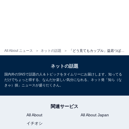
All About ニュース
ネットの話題
「どう見てもカップル」益若つばさ、息子とのツーショットを公開に反響！ 「彼氏彼女じゃーん」
ネットの話題
国内外のSNSで話題の人＆トピックをタイムリーにお届けします。知ってる
だけでちょっと得する、なんだか楽しい気分になれる、ネット発「知ら（な
きゃ）損」ニュースが盛りだくさん。
関連サービス
All About
All About Japan
イチオシ