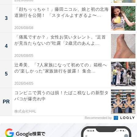
2026/08/08
「顔ちっっちゃ！」藤田ニコル、娘と初の北海
道旅行を公開！ 「スタイルよすぎるよ〜...
3
2026/08/08
「痛風ですか？」女性お笑いタレント、“足首
が見当たらないの”吐露「2歳児のあんよ...
4
2026/08/05
辻希美、「7人家族になって初めての」箱根へ
の“楽しかった”家族旅行を披露！ 集合...
5
2026/04/05
コンビニで買うのは損！たばこ税なしの新型タ
バコが爆売れ中
PR
株式会社HAL
Recommended by