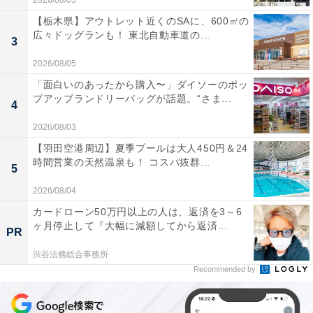
2026/08/05
【栃木県】アウトレット近くのSAに、600㎡の
広々ドッグランも！ 東北自動車道の...
3
2026/08/05
「面白いのあったから購入〜」ダイソーのポッ
プアップランドリーバッグが話題。“さま...
4
2026/08/03
【羽田空港周辺】夏季プールは大人450円＆24
時間営業の天然温泉も！ コスパ抜群...
5
2026/08/04
カードローン50万円以上の人は、返済を3～6
ヶ月停止して『大幅に減額してから返済...
PR
渋谷法務総合事務所
Recommended by