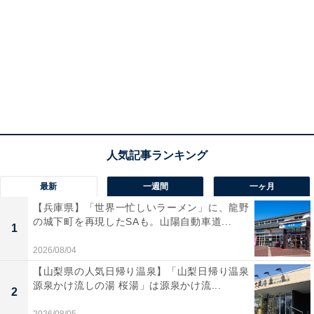
最新
一週間
一ヶ月
【兵庫県】「世界一忙しいラーメン」に、龍野
の城下町を再現したSAも。山陽自動車道...
1
2026/08/04
【山梨県の人気日帰り温泉】「山梨日帰り温泉
源泉かけ流しの湯 桜湯」は源泉かけ流...
2