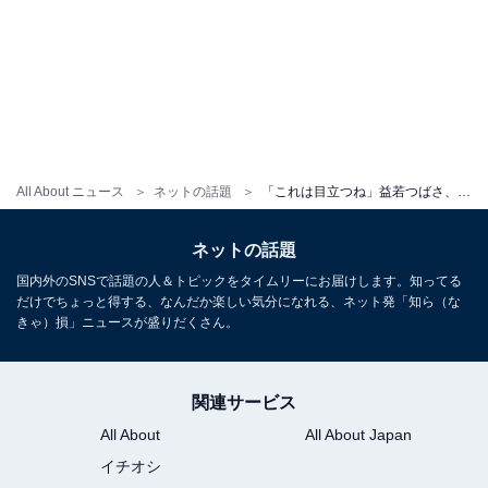
All About ニュース
ネットの話題
「これは目立つね」益若つばさ、圧巻の“14スヌーピー集団”でUSJを訪問！ 「バレませんでしたか？」
ネットの話題
国内外のSNSで話題の人＆トピックをタイムリーにお届けします。知ってる
だけでちょっと得する、なんだか楽しい気分になれる、ネット発「知ら（な
きゃ）損」ニュースが盛りだくさん。
関連サービス
All About
All About Japan
イチオシ