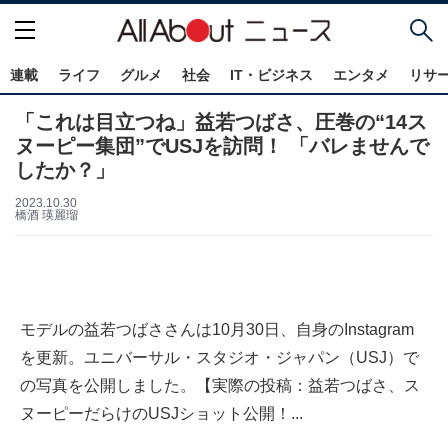
連載
ライフ
グルメ
社会
IT・ビジネス
エンタメ
リサ
「これは目立つね」益若つばさ、圧巻の“14ス
ヌーピー集団”でUSJを訪問！ 「バレませんで
したか？」
2023.10.30
橋酒 瑛麗瑠
モデルの益若つばささんは10月30日、自身のInstagram
を更新。ユニバーサル・スタジオ・ジャパン（USJ）で
の写真を公開しました。【実際の投稿：益若つばさ、ス
ヌーピーだらけのUSJショット公開！...