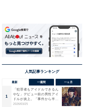
最新
一週間
一ヶ月
「犯罪者もアイドルできるん
「さす
やな」デビュー前の男性アイ
は」高
1
1
ドルが炎上。「事件から半年
災地を
も...
「カ...
2026/03/25
2026/08/0