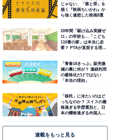
じゃない、「業と罪」を
描く『映画ちいかわ』か
ら強く連想した映画8選
20年間「駆け込み実績ゼ
ロ」の学校も…「こども
110番の家」は本当に必
要？ PTAが直面する理想
と現実
「青春18きっぷ」販売激
減の裏に何が？ 連続利用
の厳格化だけではない
「本当の理由」
「移民」に冷たいのはど
っちなのか？ スイスの厳
格過ぎる学歴選別と、日
本の曖昧過ぎる外国人政
策
連載をもっと見る