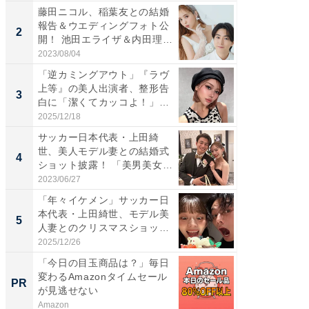
藤田ニコル、稲葉友との結婚
「女の
報告＆ウエディングフォト公
介、バ
2
2
開！ 池田エライザ＆内田理
らのプレ
央...
愛...
2023/08/04
2026/08/0
「逆カミングアウト」『ラヴ
「脚が
上等』の美人出演者、整形告
横川尚
3
3
白に「潔くてカッコよ！」
ムキな姿
「好...
刃...
2025/12/18
2026/08/0
サッカー日本代表・上田綺
「え、
世、美人モデル妻との結婚式
芸人、2
4
4
ショット披露！ 「美男美女」
エットに
「...
2023/06/27
2026/08/0
「年々イケメン」サッカー日
「脳がバ
本代表・上田綺世、モデル美
装姿が話
5
5
人妻とのクリスマスショット
のお父さ
に...
2025/12/26
2026/08/0
「今日の目玉商品は？」毎日
「今日
変わるAmazonタイムセール
変わるA
PR
PR
が見逃せない
が見逃
Amazon
Amazon