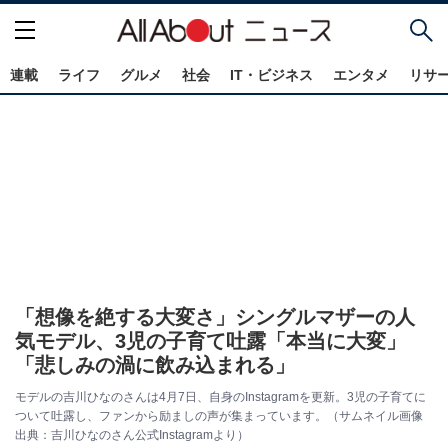
連載
ライフ
グルメ
社会
IT・ビジネス
エンタメ
リサ
「想像を絶する大変さ」シングルマザーの人
気モデル、3児の子育て吐露「本当に大変」
「悲しみの渦に飲み込まれる」
モデルの吉川ひなのさんは4月7日、自身のInstagramを更新。3児の子育てに
ついて吐露し、ファンから励ましの声が集まっています。（サムネイル画像
出典：吉川ひなのさん公式Instagramより）