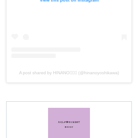
View this post on Instagram
A post shared by HINANO🧘🏽‍♀️ (@hinanoyoshikawa)