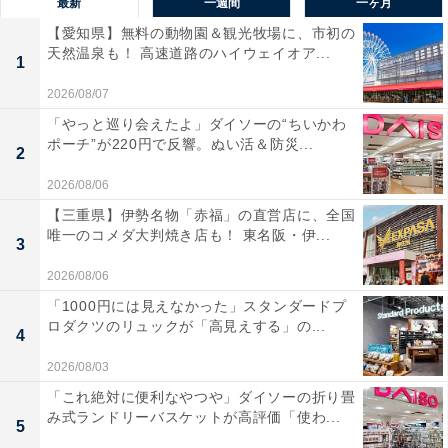
最新
一週間
一ヶ月
【愛知県】無料の動物園＆観光牧場に、市初の
天然温泉も！ 高速道路のハイウェイオア...
1
2026/08/07
「やっと巡り会えたよ」ダイソーの“ちいかわ
ポーチ”が220円で反響。ぬい活＆防災...
2
2026/08/06
【三重県】伊勢名物「赤福」の直営店に、全国
唯一のコメダ大判焼き店も！ 東名阪・伊...
3
2026/08/06
「1000円には見えなかった」スタンダードプ
ロダクツのリュックが「高見えする」の...
4
2026/08/03
「これ絶対に便利なやつや」ダイソーの折り畳
み式ランドリーバスケットが高評価「使わ...
5