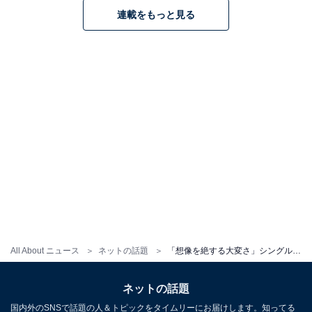
連載をもっと見る
All About ニュース
ネットの話題
「想像を絶する大変さ」シングルマザーの人気モデル、3児の子育て吐露「本当に大変」「悲しみの渦に飲み込まれる」
ネットの話題
国内外のSNSで話題の人＆トピックをタイムリーにお届けします。知ってる