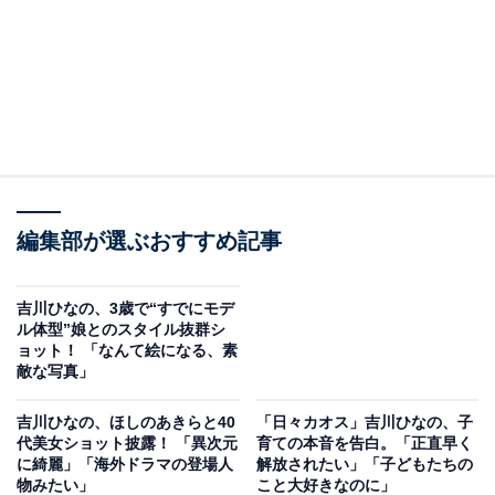
編集部が選ぶおすすめ記事
吉川ひなの、3歳で“すでにモデ
ル体型”娘とのスタイル抜群シ
ョット！ 「なんて絵になる、素
敵な写真」
吉川ひなの、ほしのあきらと40
「日々カオス」吉川ひなの、子
代美女ショット披露！ 「異次元
育ての本音を告白。「正直早く
に綺麗」「海外ドラマの登場人
解放されたい」「子どもたちの
物みたい」
こと大好きなのに」