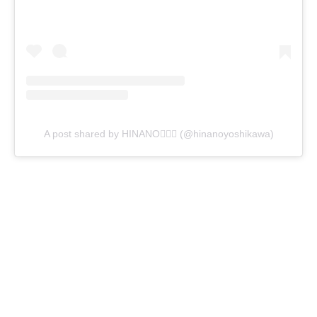
A post shared by HINANO🧘🏽‍♀️ (@hinanoyoshikawa)