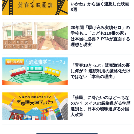
いかわ』から強く連想した映画
8選
20年間「駆け込み実績ゼロ」の
学校も…「こども110番の家」
は本当に必要？ PTAが直面する
理想と現実
「青春18きっぷ」販売激減の裏
に何が？ 連続利用の厳格化だけ
ではない「本当の理由」
「移民」に冷たいのはどっちな
のか？ スイスの厳格過ぎる学歴
選別と、日本の曖昧過ぎる外国
人政策