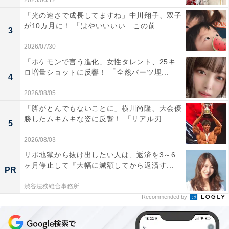
2025/06/12
「光の速さで成長してますね」中川翔子、双子
が10カ月に！ 「はやいいいい この前...
3
2026/07/30
「ポケモンで言う進化」女性タレント、25キ
ロ増量ショットに反響！ 「全然パーツ埋...
4
2026/08/05
「脚がとんでもないことに」横川尚隆、大会優
勝したムキムキな姿に反響！ 「リアル刃...
5
2026/08/03
リボ地獄から抜け出したい人は、返済を3～6
ヶ月停止して『大幅に減額してから返済す...
PR
渋谷法務総合事務所
Recommended by