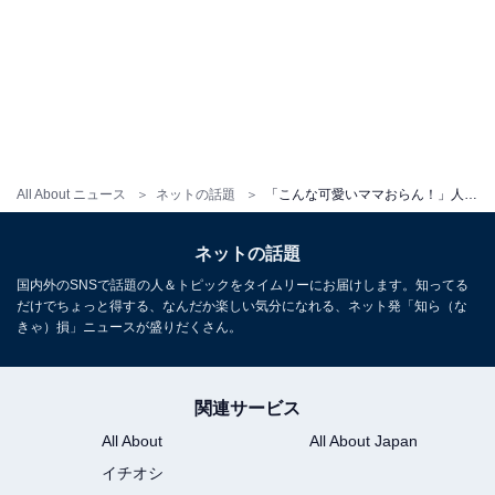
All About ニュース
ネットの話題
「こんな可愛いママおらん！」人気YouTuber、マタニティフォト公開「全然お顔とか太ってない！」
ネットの話題
国内外のSNSで話題の人＆トピックをタイムリーにお届けします。知ってる
だけでちょっと得する、なんだか楽しい気分になれる、ネット発「知ら（な
きゃ）損」ニュースが盛りだくさん。
関連サービス
All About
All About Japan
イチオシ