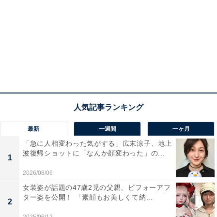
最新
一週間
一ヶ月
「急に人相変わった気がする」広末涼子、地上
波復帰ショットに「なんか顔変わった」の...
1
2026/08/06
女装姿が話題の47歳2児の父親、ビフォーアフ
ター姿を公開！ 「素顔もお美しくて納...
2