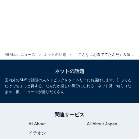
All About ニュース
ネットの話題
「こんなにお腹でてたんだ」人気YouTuberと結婚した美人モデル、マタニティフォト公開！ 「お似合い」
ネットの話題
国内外のSNSで話題の人＆トピックをタイムリーにお届けします。知ってる
だけでちょっと得する、なんだか楽しい気分になれる、ネット発「知ら（な
きゃ）損」ニュースが盛りだくさん。
関連サービス
All About
All About Japan
イチオシ