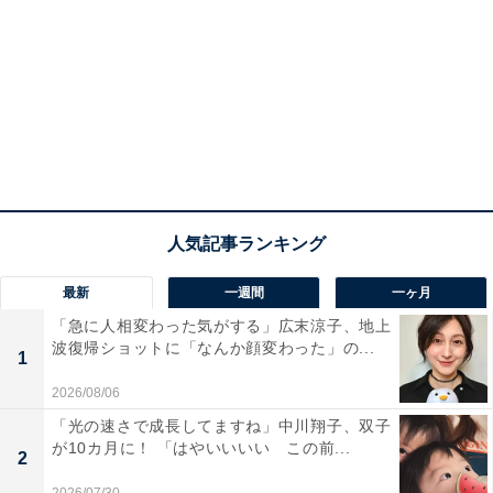
最新
一週間
一ヶ月
「急に人相変わった気がする」広末涼子、地上
波復帰ショットに「なんか顔変わった」の...
1
2026/08/06
「光の速さで成長してますね」中川翔子、双子
が10カ月に！ 「はやいいいい この前...
2