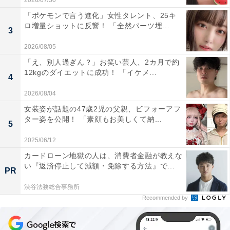
2026/07/30
「ポケモンで言う進化」女性タレント、25キ
ロ増量ショットに反響！ 「全然パーツ埋...
3
2026/08/05
「え、別人過ぎん？」お笑い芸人、2カ月で約
12kgのダイエットに成功！ 「イケメ...
4
2026/08/04
女装姿が話題の47歳2児の父親、ビフォーアフ
ター姿を公開！ 「素顔もお美しくて納...
5
2025/06/12
カードローン地獄の人は、消費者金融が教えな
い『返済停止して減額・免除する方法』で...
PR
渋谷法務総合事務所
Recommended by