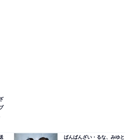
ざ
プ
送
ばんばんざい・るな、みゆと