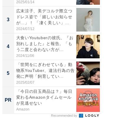
「め...
愛...
2025/01/14
2026/08/0
広末涼子、美デコルテ際立つ
「脚が
ドレス姿で「嬉しいお知らせ
横川尚
3
3
が…」！ 「凄く美しい」
ムキな姿
「透...
刃...
2024/07/12
2026/08/0
大食いYoutuberの彼氏、『お
「2人と
別れしました』と報告。「も
團十郎
4
4
う二度と会わない方が...
「後ろ
「...
2024/11/06
2026/08/0
「世間をにぎわせている」動
「脳がバ
物系YouTuber、違法行為の告
装姿が話
5
5
発に声明「飼育してい...
のお父さ
2025/02/07
2026/08/0
「今日の目玉商品は？」毎日
全国の
変わるAmazonタイムセール
付きの
PR
PR
が見逃せない
Amazon
COCO VIL
Recommended by