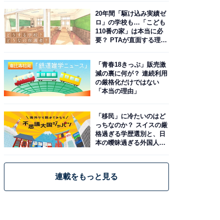
20年間「駆け込み実績ゼ
ロ」の学校も…「こども
110番の家」は本当に必
要？ PTAが直面する理想
と現実
「青春18きっぷ」販売激
減の裏に何が？ 連続利用
の厳格化だけではない
「本当の理由」
「移民」に冷たいのはど
っちなのか？ スイスの厳
格過ぎる学歴選別と、日
本の曖昧過ぎる外国人政
策
連載をもっと見る