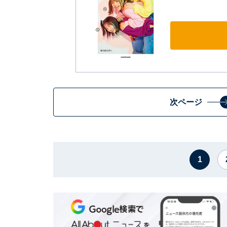
次ページ
1