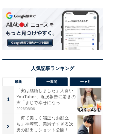
最新
一週間
一ヶ月
「実は結婚しました」大食い
「さす
YouTuber、近況報告に驚きの
は」高
1
1
声「まじで幸せになっ...
災地を
「カ...
2026/08/06
2026/08/0
「何て美しく端正なお顔立
「女の
ち」神崎恵、美男子すぎる次
介、バ
2
2
男の顔出しショット公開！
らのプレ