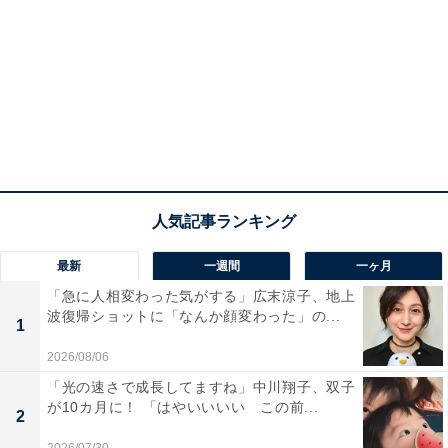
最新
一週間
一ヶ月
「急に人相変わった気がする」広末涼子、地上
波復帰ショットに「なんか顔変わった」の...
1
2026/08/06
「光の速さで成長してますね」中川翔子、双子
が10カ月に！ 「はやいいいい この前...
2