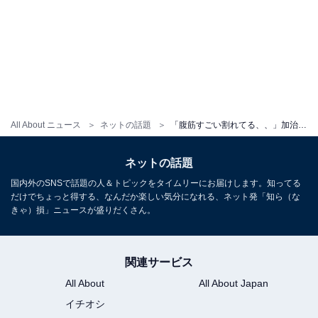
All About ニュース
ネットの話題
「腹筋すごい割れてる、、」加治ひとみ、バキバキ美腹筋際立つ姿を披露「凛々しい」「バキバキですね」
ネットの話題
国内外のSNSで話題の人＆トピックをタイムリーにお届けします。知ってる
だけでちょっと得する、なんだか楽しい気分になれる、ネット発「知ら（な
きゃ）損」ニュースが盛りだくさん。
関連サービス
All About
All About Japan
イチオシ