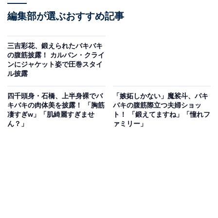
編集部が選ぶおすすめ記事
三吉彩花、鍛えられたバキバキ
の腹筋披露！ カルバン・クライ
ンにジャケット姿で圧巻スタイ
ル披露
四千頭身・石橋、上半身裸でバ
「嫉妬しかない」魔裟斗、バキ
キバキの肉体美を披露！ 「胸筋
バキの腹筋際立つ夫婦ショッ
凄すぎw」「肌綺麗すぎませ
ト！ 「鍛えてますね」「憧れフ
ん？」
ァミリー」