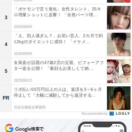
2026/07/30
「ポケモンで言う進化」女性タレント、25キ
ロ増量ショットに反響！ 「全然パーツ埋...
3
2026/08/05
「え、別人過ぎん？」お笑い芸人、2カ月で約
12kgのダイエットに成功！ 「イケメ...
4
2026/08/04
女装姿が話題の47歳2児の父親、ビフォーアフ
ター姿を公開！ 「素顔もお美しくて納...
5
2025/06/12
リボ払い50万円以上の人は、返済を3～6ヶ月
停止して『大幅に減額してから返済する...
PR
渋谷法務総合事務所
Recommended by