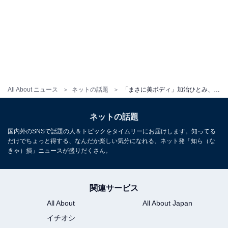
All About ニュース
ネットの話題
「まさに美ボディ」加治ひとみ、細すぎるウエストあらわに！ 「くびれ綺麗」「美しい加治ボディが満開」
ネットの話題
国内外のSNSで話題の人＆トピックをタイムリーにお届けします。知ってる
だけでちょっと得する、なんだか楽しい気分になれる、ネット発「知ら（な
きゃ）損」ニュースが盛りだくさん。
関連サービス
All About
All About Japan
イチオシ