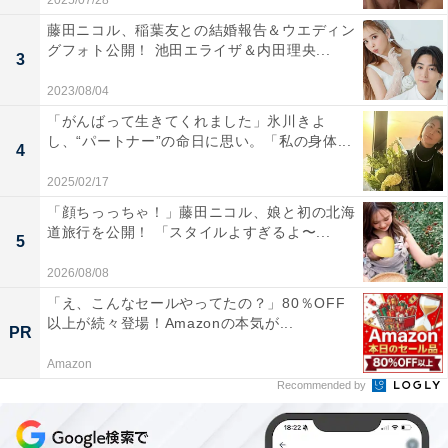
2025/07/28
藤田ニコル、稲葉友との結婚報告＆ウエディン
グフォト公開！ 池田エライザ＆内田理央...
3
2023/08/04
「がんばって生きてくれました」氷川きよ
し、“パートナー”の命日に思い。「私の身体...
4
2025/02/17
「顔ちっっちゃ！」藤田ニコル、娘と初の北海
道旅行を公開！ 「スタイルよすぎるよ〜...
5
2026/08/08
「え、こんなセールやってたの？」80％OFF
以上が続々登場！Amazonの本気が...
PR
Amazon
Recommended by