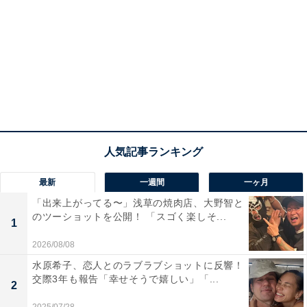
最新
一週間
一ヶ月
「出来上がってる〜」浅草の焼肉店、大野智と
のツーショットを公開！ 「スゴく楽しそ...
1
2026/08/08
水原希子、恋人とのラブラブショットに反響！
交際3年も報告「幸せそうで嬉しい」「...
2