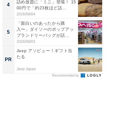
詰め放題に「ミニ」登場！ 15
詰め放題
4
4
00円で「約23枚ほど詰...
00円で「
2026/08/04
2026/08/0
「面白いのあったから購
【埼玉
入〜」ダイソーのポップアッ
「行田天
5
5
プランドリーバッグが話
は和の
題。“さま...
が...
2026/08/03
2026/08/0
Jeep アソビュー！ギフト当
【西野
たる
刊『北
PR
PR
くか』
Jeep Japan
FINCHI o
Recommended by