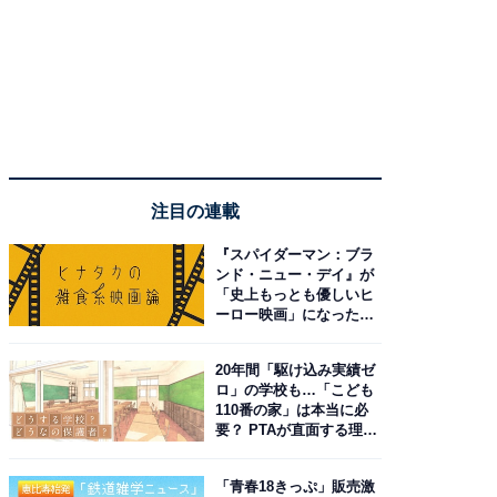
注目の連載
『スパイダーマン：ブラ
ンド・ニュー・デイ』が
「史上もっとも優しいヒ
ーロー映画」になった理
由。予習したい作品は？
20年間「駆け込み実績ゼ
ロ」の学校も…「こども
110番の家」は本当に必
要？ PTAが直面する理想
と現実
「青春18きっぷ」販売激