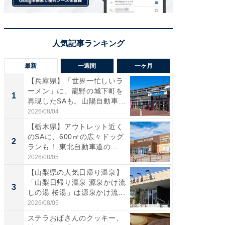
最新
一週間
一ヶ月
【兵庫県】「世界一忙しいラ
「気に
ーメン」に、龍野の城下町を
る〜」3
1
1
再現したSAも。山陽自動車
バー」
道...
好...
2026/08/04
2026/07/3
【栃木県】アウトレット近く
【三重
のSAに、600㎡の広々ドッグ
「鈴鹿天
2
2
ランも！ 東北自動車道の...
は100
2026/08/05
2026/08/0
【山梨県の人気日帰り温泉】
「ミニオ
「山梨日帰り温泉 源泉かけ流
ッグ！ 
3
3
しの湯 桜湯」は源泉かけ流...
ど、夏限
2026/08/05
2026/08/0
ステラおばさんのクッキー、
ステラ