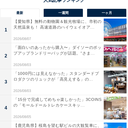
最新
一週間
一ヶ月
【愛知県】無料の動物園＆観光牧場に、市初の
天然温泉も！ 高速道路のハイウェイオア...
1
2026/08/07
「面白いのあったから購入〜」ダイソーのポッ
プアップランドリーバッグが話題。“さま...
2
2026/08/03
「1000円には見えなかった」スタンダードプ
ロダクツのリュックが「高見えする」の...
3
2026/08/03
「15分で完成してめちゃ楽しかった」3COINS
の「モールドールトレカケースキッ...
4
2026/08/05
【鹿児島県】桜島を望む駅ビルの大観覧車に、