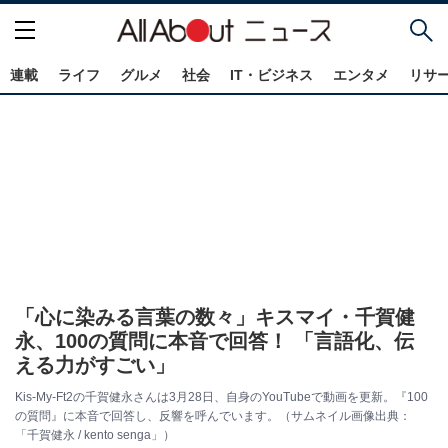
連載
ライフ
グルメ
社会
IT・ビジネス
エンタメ
リサ
「心に染みる言葉の数々」キスマイ・千賀健
永、100の質問に本音で回答！ 「言語化、伝
える力がすごい」
Kis-My-Ft2の千賀健永さんは3月28日、自身のYouTubeで動画を更新。『100
の質問』に本音で回答し、反響を呼んでいます。（サムネイル画像出典：
「千賀健永 / kento senga」）