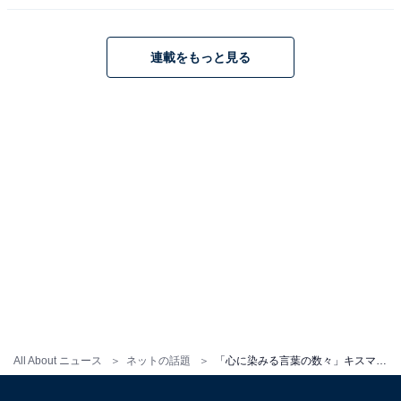
連載をもっと見る
All About ニュース
ネットの話題
「心に染みる言葉の数々」キスマイ・千賀健永、100の質問に本音で回答！ 「言語化、伝える力がすごい」