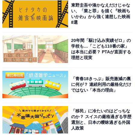
東野圭吾や湊かなえだけじゃな
い、「業と罪」を描く『映画ち
いかわ』から強く連想した映画
8選
20年間「駆け込み実績ゼロ」の
学校も…「こども110番の家」
は本当に必要？ PTAが直面する
理想と現実
「青春18きっぷ」販売激減の裏
に何が？ 連続利用の厳格化だけ
ではない「本当の理由」
「移民」に冷たいのはどっちな
のか？ スイスの厳格過ぎる学歴
選別と、日本の曖昧過ぎる外国
人政策