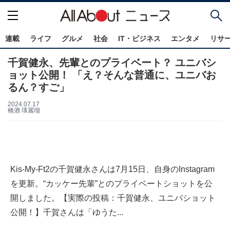
連載
ライフ
グルメ
社会
IT・ビジネス
エンタメ
リサ
千賀健永、先輩とのプライベート？ ユニバシ
ョット公開！ 「え？そんな普通に、ユニバお
るん？すご」
2024.07.17
橋酒 瑛麗瑠
Kis-My-Ft2の千賀健永さんは7月15日、自身のInstagram
を更新。“カッケー先輩”とのプライベートショットを公
開しました。【実際の投稿：千賀健永、ユニバショット
公開！】千賀さんは「ゆうた...