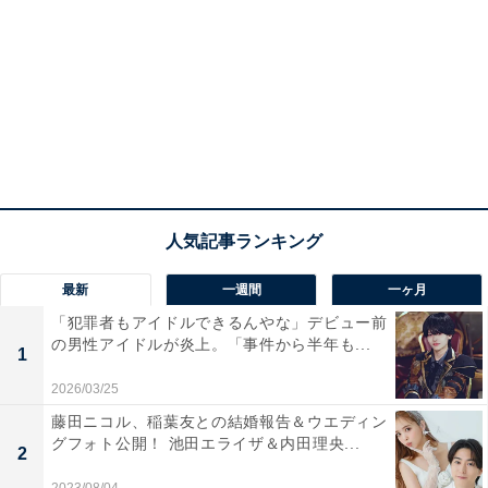
最新
一週間
一ヶ月
「犯罪者もアイドルできるんやな」デビュー前
の男性アイドルが炎上。「事件から半年も...
1
2026/03/25
藤田ニコル、稲葉友との結婚報告＆ウエディン
グフォト公開！ 池田エライザ＆内田理央...
2