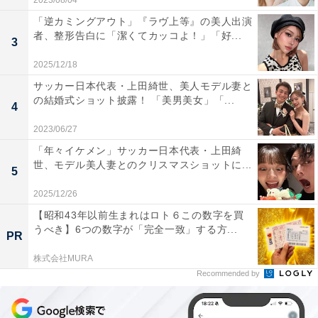
2023/08/04
「逆カミングアウト」『ラヴ上等』の美人出演
者、整形告白に「潔くてカッコよ！」「好...
3
2025/12/18
サッカー日本代表・上田綺世、美人モデル妻と
の結婚式ショット披露！ 「美男美女」「...
4
2023/06/27
「年々イケメン」サッカー日本代表・上田綺
世、モデル美人妻とのクリスマスショットに...
5
2025/12/26
【昭和43年以前生まれはロト６この数字を買
うべき】6つの数字が「完全一致」する方...
PR
株式会社MURA
Recommended by