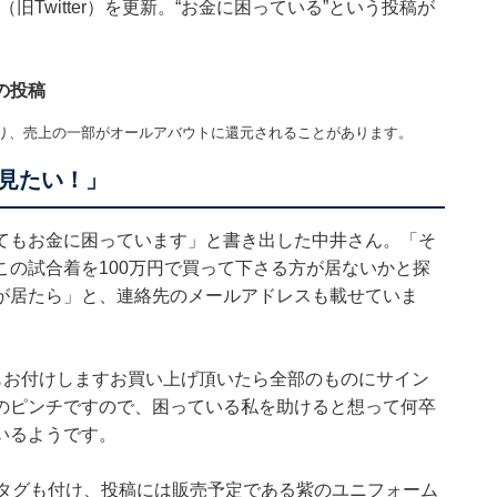
旧Twitter）を更新。“お金に困っている”という投稿が
の投稿
り、売上の一部がオールアバウトに還元されることがあります。
見たい！」
てもお金に困っています」と書き出した中井さん。「そ
の試合着を100万円で買って下さる方が居ないかと探
が居たら」と、連絡先のメールアドレスも載せていま
もお付けしますお買い上げ頂いたら全部のものにサイン
のピンチですので、困っている私を助けると想って何卒
いるようです。
ュタグも付け、投稿には販売予定である紫のユニフォーム