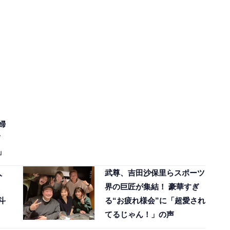
婦
」
人
武尊、吉田沙保里らスポーツ
界の巨匠が集結！ 豪華すぎ
斗
る“お疲れ様会”に「超愛され
てるじゃん！」の声