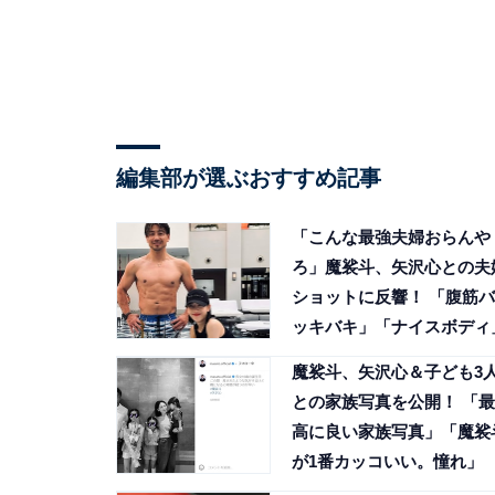
編集部が選ぶおすすめ記事
「こんな最強夫婦おらんや
ろ」魔裟斗、矢沢心との夫
ショットに反響！ 「腹筋バ
ッキバキ」「ナイスボディ
魔裟斗、矢沢心＆子ども3
との家族写真を公開！ 「最
高に良い家族写真」「魔裟
が1番カッコいい。憧れ」