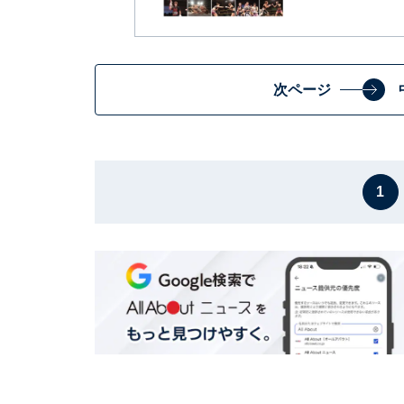
次ページ
1