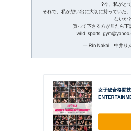
?今、私がと
それで、私が想い出に大切に持っていた、
ないか
買って下さる方が居たら下記
wild_sports_gym@yahoo
— Rin Nakai 中井りん 
女子総合格闘技JE
ENTERTAINME