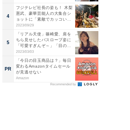
フジテレビ社長の姿も！ 木梨
「え、
憲武、豪華芸能人の大集合シ
芸人、2
4
4
ョットに「素敵でカッコい
エットに
い...
2023/09/29
2026/08/0
「リアル天使」篠崎愛、肩を
「脳がバ
ちら見せしたバスローブ姿に
装姿が話
5
5
「可愛すぎんぞ～」「目の表
のお父さ
情...
2023/03/03
2026/08/0
「今日の目玉商品は？」毎日
GOETH
変わるAmazonタイムセール
を組み
PR
PR
が見逃せない
Amazon
FINCHI o
Recommended by