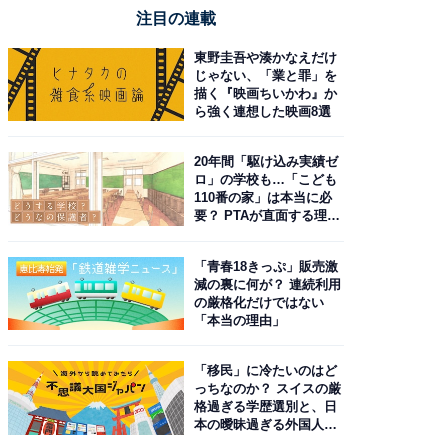
注目の連載
東野圭吾や湊かなえだけ
じゃない、「業と罪」を
描く『映画ちいかわ』か
ら強く連想した映画8選
20年間「駆け込み実績ゼ
ロ」の学校も…「こども
110番の家」は本当に必
要？ PTAが直面する理想
と現実
「青春18きっぷ」販売激
減の裏に何が？ 連続利用
の厳格化だけではない
「本当の理由」
「移民」に冷たいのはど
っちなのか？ スイスの厳
格過ぎる学歴選別と、日
本の曖昧過ぎる外国人政
策