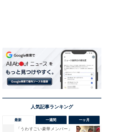
最新
一週間
一ヶ月
「うわすごい豪華メンバー」
「さす