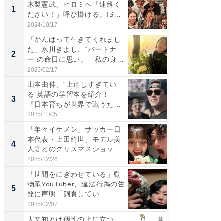
木梨憲武、ヒロミへ「連絡く
は」高
1
1
ださい！」呼び掛ける。IS
災地を
S...
「カ...
2024/10/17
2026/08/0
「がんばって生きてくれまし
「女の
た」氷川きよし、“パートナ
介、バ
2
2
ー”の命日に思い。「私の身
らのプレ
体...
愛...
2025/02/17
2026/08/0
山本由伸、“上達しすぎてい
「脚が
る”英語の学習本を紹介！
横川尚
3
3
『日本育ちが世界で戦うため
ムキな姿
の...
刃...
2025/11/05
2026/08/0
「年々イケメン」サッカー日
「え、
本代表・上田綺世、モデル美
芸人、2
4
4
人妻とのクリスマスショット
エットに
に...
2025/12/26
2026/08/0
「世間をにぎわせている」動
「脳がバ
物系YouTuber、違法行為の告
装姿が話
5
5
発に声明「飼育してい...
のお父さ
2025/02/07
2026/08/0
人文知とは個性の上に立つ
事例か