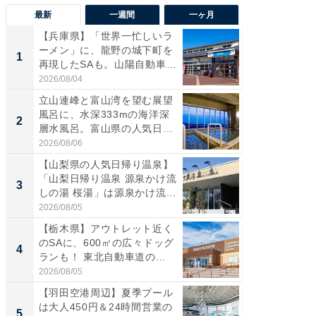
最新
一週間
一ヶ月
【兵庫県】「世界一忙しいラ
【三重
ーメン」に、龍野の城下町を
「鈴鹿天
1
1
再現したSAも。山陽自動車
は100
道...
2026/08/04
2026/08/0
立山連峰と富山湾を望む展望
「ミニオ
風呂に、水深333mの海洋深
ッグ！ 
2
2
層水風呂。富山県の人気日
ど、夏限
帰...
2026/08/06
2026/08/0
【山梨県の人気日帰り温泉】
ステラ
「山梨日帰り温泉 源泉かけ流
詰め放題
3
3
しの湯 桜湯」は源泉かけ流...
00円で「
2026/08/05
2026/08/0
【栃木県】アウトレット近く
【埼玉
のSAに、600㎡の広々ドッグ
「行田天
4
4
ランも！ 東北自動車道の...
は和の
が...
2026/08/05
2026/08/0
【羽田空港周辺】夏季プール
【石川
は大人450円＆24時間営業の
湯】「天
5
5