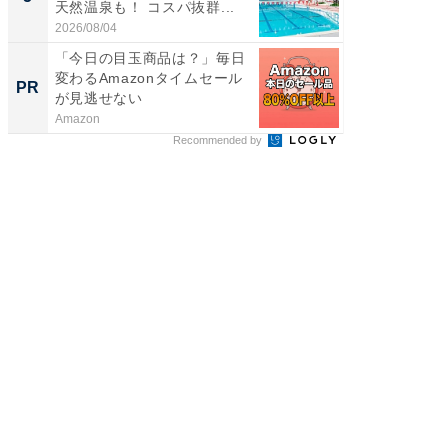
天然温泉も！ コスパ抜群...
賀ゆめ
お...
2026/08/04
2026/08/0
「今日の目玉商品は？」毎日
全国の
変わるAmazonタイムセール
付きの
PR
PR
が見逃せない
Amazon
COCO VIL
Recommended by