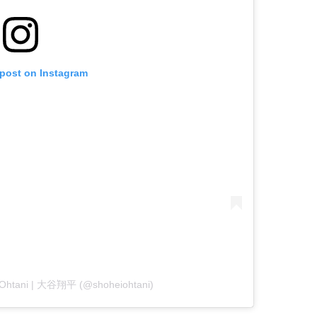
 post on Instagram
i Ohtani | 大谷翔平 (@shoheiohtani)