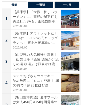
最新
一週間
一ヶ月
【兵庫県】「世界一忙しいラ
「気に
ーメン」に、龍野の城下町を
る〜」3
1
1
再現したSAも。山陽自動車
バー」
道...
好...
2026/08/04
2026/07/3
【栃木県】アウトレット近く
【三重
のSAに、600㎡の広々ドッグ
「鈴鹿天
2
2
ランも！ 東北自動車道の...
は100
2026/08/05
2026/08/0
【山梨県の人気日帰り温泉】
「ミニオ
「山梨日帰り温泉 源泉かけ流
ッグ！ 
3
3
しの湯 桜湯」は源泉かけ流...
ど、夏限
2026/08/05
2026/08/0
ステラおばさんのクッキー、
ステラ
詰め放題に「ミニ」登場！ 15
詰め放題
4
4
00円で「約23枚ほど詰...
00円で「
2026/08/04
2026/08/0
【羽田空港周辺】夏季プール
【埼玉
は大人450円＆24時間営業の
「行田天
5
5