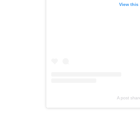
View this
A post sha