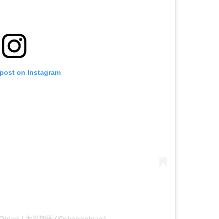
 post on Instagram
i Ohtani | 大谷翔平 (@shoheiohtani)