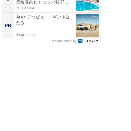
天然温泉も！ コスパ抜群...
は和の
が...
2026/08/04
2026/08/0
Jeep アソビュー！ギフト当
20代が
たる
その育
PR
PR
Jeep Japan
シンプレ
Recommended by