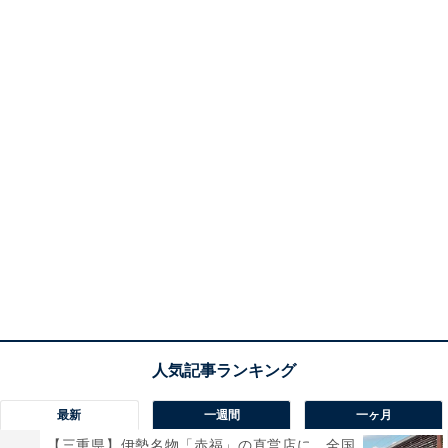
最新
一週間
一ヶ月
【三重県】伊勢名物「赤福」の直営店に、全国