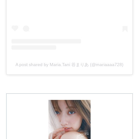
A post shared by Maria.Tani 谷まりあ (@mariaaaa728)