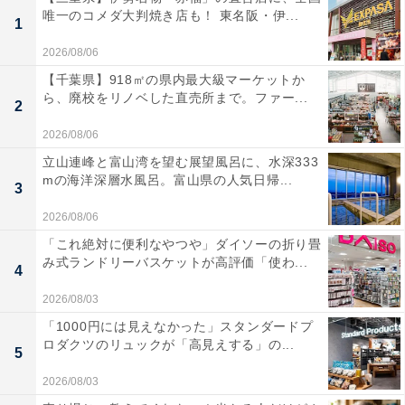
唯一のコメダ大判焼き店も！ 東名阪・伊...
1
2026/08/06
【千葉県】918㎡の県内最大級マーケットか
ら、廃校をリノベした直売所まで。ファー...
2
2026/08/06
立山連峰と富山湾を望む展望風呂に、水深333
mの海洋深層水風呂。富山県の人気日帰...
3
2026/08/06
「これ絶対に便利なやつや」ダイソーの折り畳
み式ランドリーバスケットが高評価「使わ...
4
2026/08/03
「1000円には見えなかった」スタンダードプ
ロダクツのリュックが「高見えする」の...
5
2026/08/03