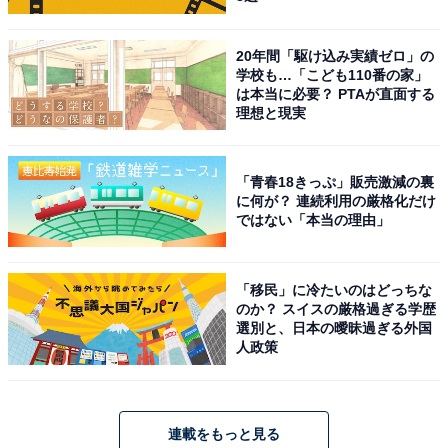
20年間「駆け込み実績ゼロ」の
学校も…「こども110番の家」
は本当に必要？ PTAが直面する
理想と現実
「青春18きっぷ」販売激減の裏
に何が？ 連続利用の厳格化だけ
ではない「本当の理由」
「移民」に冷たいのはどっちな
のか？ スイスの厳格過ぎる学歴
選別と、日本の曖昧過ぎる外国
人政策
連載をもっと見る