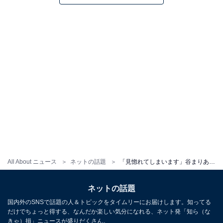
All About ニュース
ネットの話題
「見惚れてしまいます」谷まりあ、圧巻スタイル際立つヴィトンコーデが大反響！ 「美しすぎます」
ネットの話題
国内外のSNSで話題の人＆トピックをタイムリーにお届けします。知ってる
だけでちょっと得する、なんだか楽しい気分になれる、ネット発「知ら（な
きゃ）損」ニュースが盛りだくさん。