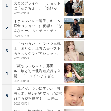
犬とのプライベートショット
は」高
1
1
に「超きちょー」「笑顔が見
災地を
れ...
「カ...
2026/03/08
2026/08/0
イケメンバレー選手、キス＆
「え、
耳食べショットに反響！ 「な
芸人、2
2
2
んなのーこのイチャイチャ
エットに
感...
2026/01/29
2026/08/0
「えっっろい」ヘラヘラ三銃
「脚が
士・まりな、圧巻の美バスト
横川尚
3
3
あらわなグラビアショット公
ムキな姿
開...
刃...
2023/09/29
2026/08/0
「顔ちっっちゃ！」藤田ニコ
「脳がバ
ル、娘と初の北海道旅行を公
装姿が話
4
4
開！ 「スタイルよすぎる
のお父さ
よ〜...
2026/08/08
2026/08/0
「ユメが、ついに歩いた」杉
「急に
浦太陽、第5子が“立っち”に挑
る」広
5
5
戦する姿を披露！ 「出来...
ョット
た」の..
2026/08/04
2026/08/0
ロボット掃除機の進化のカギ
ロボッ