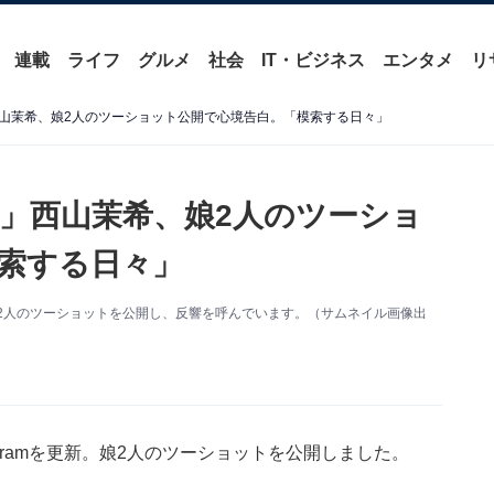
連載
ライフ
グルメ
社会
IT・ビジネス
エンタメ
リ
山茉希、娘2人のツーショット公開で心境告白。「模索する日々」
」西山茉希、娘2人のツーショ
索する日々」
新。娘2人のツーショットを公開し、反響を呼んでいます。（サムネイル画像出
agramを更新。娘2人のツーショットを公開しました。