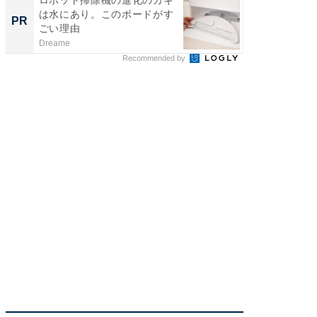
は水にあり。このボードがす
は水に
PR
PR
ごい理由
ごい理
Dreame
Dreame
Recommended by