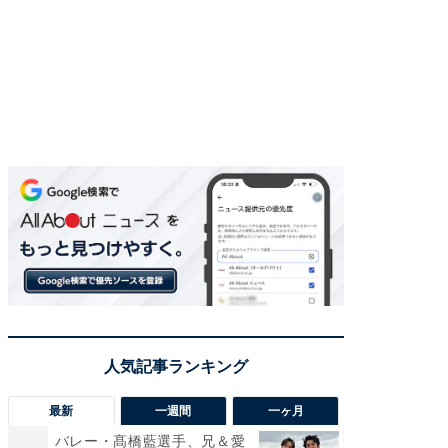
最新
一週間
一ヶ月
バレー・髙橋藍選手、兄＆愛
「さす