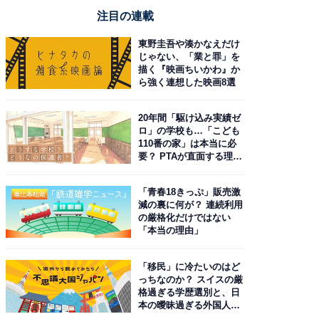
注目の連載
東野圭吾や湊かなえだけ
じゃない、「業と罪」を
描く『映画ちいかわ』か
ら強く連想した映画8選
20年間「駆け込み実績ゼ
ロ」の学校も…「こども
110番の家」は本当に必
要？ PTAが直面する理想
と現実
「青春18きっぷ」販売激
減の裏に何が？ 連続利用
の厳格化だけではない
「本当の理由」
「移民」に冷たいのはど
っちなのか？ スイスの厳
格過ぎる学歴選別と、日
本の曖昧過ぎる外国人政
策