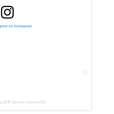
 post on Instagram
 西山茉希 (@maki.nshiyama50)