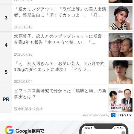
2025/02/07
「逆カミングアウト」『ラヴ上等』の美人出演
者、整形告白に「潔くてカッコよ！」「好...
3
2025/12/18
水原希子、恋人とのラブラブショットに反響！
交際3年も報告「幸せそうで嬉しい」「...
4
2025/07/28
「え、別人過ぎん？」お笑い芸人、2カ月で約
12kgのダイエットに成功！ 「イケメ...
5
2026/08/04
ビフィズス菌研究で分かった「脂肪と腸」の新
事実とは？
PR
森永乳業株式会社
Recommended by