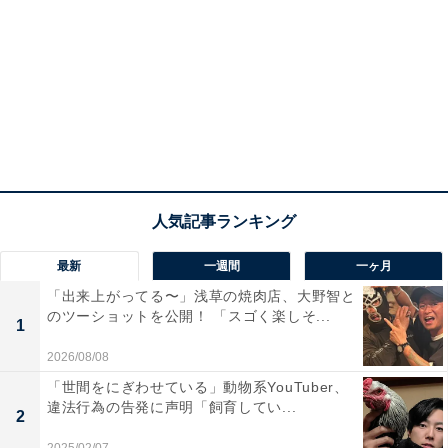
最新
一週間
一ヶ月
「出来上がってる〜」浅草の焼肉店、大野智と
のツーショットを公開！ 「スゴく楽しそ...
1
2026/08/08
「世間をにぎわせている」動物系YouTuber、
違法行為の告発に声明「飼育してい...
2