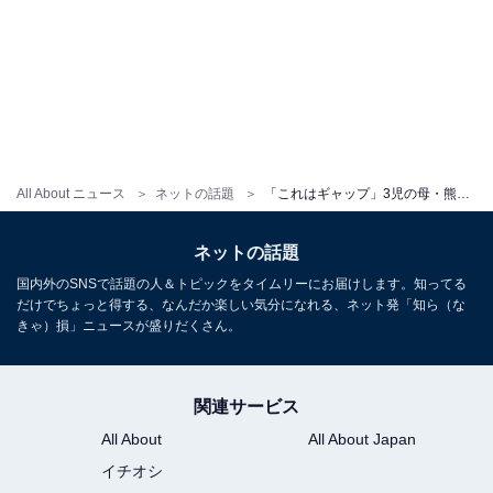
All About ニュース
ネットの話題
「これはギャップ」3児の母・熊田曜子、まさかの水着ショットに反響！ 「素敵なママさん」「かわいい」
ネットの話題
国内外のSNSで話題の人＆トピックをタイムリーにお届けします。知ってる
だけでちょっと得する、なんだか楽しい気分になれる、ネット発「知ら（な
きゃ）損」ニュースが盛りだくさん。
関連サービス
All About
All About Japan
イチオシ