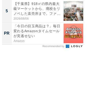
【千葉県】918㎡の県内最大
立山連
級マーケットから、廃校をリ
風呂に、
5
5
ノベした直売所まで。ファ
層水風
ー...
帰...
2026/08/06
2026/08/0
「今日の目玉商品は？」毎日
【西野
変わるAmazonタイムセール
を追求
PR
PR
が見逃せない
は
Amazon
FINCHI o
Recommended by