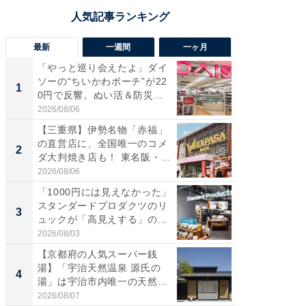
最新
一週間
一ヶ月
「やっと巡り会えたよ」ダイ
【兵庫
ソーの“ちいかわポーチ”が22
ーメン
1
1
0円で反響。ぬい活＆防災...
再現した
道...
2026/08/06
2026/08/0
【三重県】伊勢名物「赤福」
【三重
の直営店に、全国唯一のコメ
の直営
2
2
ダ大判焼き店も！ 東名阪・
ダ大判焼
伊...
伊...
2026/08/06
2026/08/0
「1000円には見えなかった」
【千葉県
スタンダードプロダクツのリ
級マー
3
3
ュックが「高見えする」の...
ノベし
ー...
2026/08/03
2026/08/0
【京都府の人気スーパー銭
ステラ
湯】「宇治天然温泉 源氏の
詰め放題
4
4
湯」は宇治市内唯一の天然温
00円で「
泉と...
2026/08/07
2026/08/0