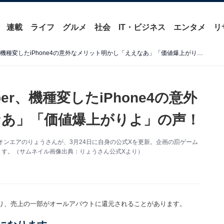
連載
ライフ
グルメ
社会
IT・ビジネス
エンタメ
リ
登録者700万人超えYouTuber、機種変したiPhone4の意外なメリット明かし「ええなあ」「価値爆上がりよ」の声！
ber、機種変したiPhone4の意外
あ」「価値爆上がりよ」の声！
東海オンエアのりょうさんが、3月24日に自身の公式Xを更新。企画の罰ゲーム
います。（サムネイル画像出典：りょうさん公式Xより）
り、売上の一部がオールアバウトに還元されることがあります。