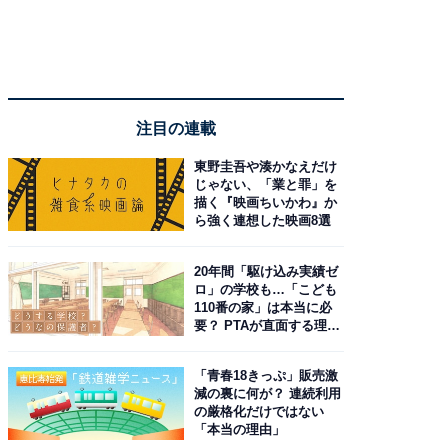
注目の連載
東野圭吾や湊かなえだけ
じゃない、「業と罪」を
描く『映画ちいかわ』か
ら強く連想した映画8選
20年間「駆け込み実績ゼ
ロ」の学校も…「こども
110番の家」は本当に必
要？ PTAが直面する理想
と現実
「青春18きっぷ」販売激
減の裏に何が？ 連続利用
の厳格化だけではない
「本当の理由」