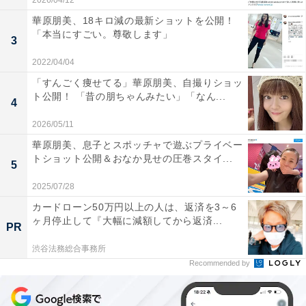
2026/04/12
華原朋美、18キロ減の最新ショットを公開！
「本当にすごい。尊敬します」
3
2022/04/04
「すんごく痩せてる」華原朋美、自撮りショッ
ト公開！ 「昔の朋ちゃんみたい」「なん...
4
2026/05/11
華原朋美、息子とスポッチャで遊ぶプライベー
トショット公開＆おなか見せの圧巻スタイ...
5
2025/07/28
カードローン50万円以上の人は、返済を3～6
ヶ月停止して『大幅に減額してから返済...
PR
渋谷法務総合事務所
Recommended by