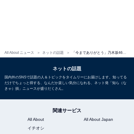
All About ニュース
ネットの話題
「今までありがとう」乃木坂46・岩本蓮加、スキャンダル後初のインスタ更新にファンが反応。「涙止まらない」
ネットの話題
国内外のSNSで話題の人＆トピックをタイムリーにお届けします。知ってる
だけでちょっと得する、なんだか楽しい気分になれる、ネット発「知ら（な
きゃ）損」ニュースが盛りだくさん。
関連サービス
All About
All About Japan
イチオシ