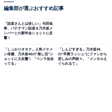
編集部が選ぶおすすめ記事
「設楽さんとは珍しい」与田祐
希、バナナマン設楽＆乃木坂メ
ンバーとの新年会ショットに反
響！
「しっかりオタク」人気イケメ
「しんどすぎる」乃木坂46
ン俳優、乃木坂46の“推し活”シ
の“卒業ラッシュ”にファンから
ョットに大反響！ 「ペンラ似合
悲しみの声続々。「メンタルえ
ってる」
ぐられるて」