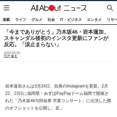
連載
ライフ
グルメ
社会
IT・ビジネス
エンタメ
リサ
「今までありがとう」乃木坂46・岩本蓮加、
スキャンダル後初のインスタ更新にファンが
反応。「涙止まらない」
2025.03.25
宍戸 奏太
岩本蓮加さんは3月24日、自身のInstagramを更新。2月
22、23日に福岡県・みずほPayPayドーム福岡で開催さ
れた「乃木坂46与田祐希 卒業コンサート」に出演した際
のオフショットを公開し、反...