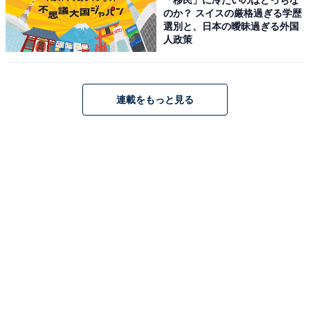
のか？ スイスの厳格過ぎる学歴
選別と、日本の曖昧過ぎる外国
人政策
連続テレビ小説 あんぱん Part1 (1) (NHKドラマ・ガイド)
Amazonで見る
連載をもっと見る
次ページ
まだまだ豪華俳優が多数出演！