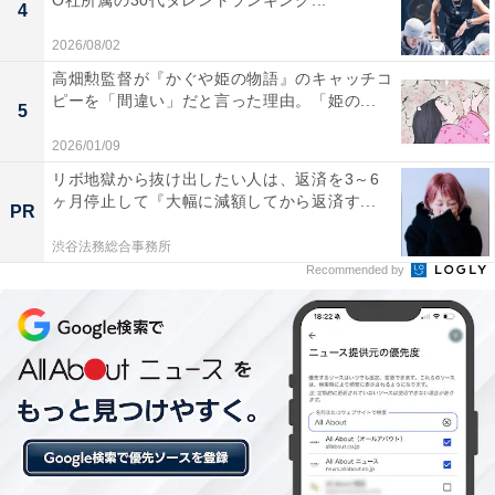
O社所属の30代タレントランキング...
4
#今田美桜
#河合優実
#原菜乃華
#朝ドラあんぱん
?３月３１日(月)スタート?
2026/08/02
pic.twitter.com/f1cB259Dv7
高畑勲監督が『かぐや姫の物語』のキャッチコ
ピーを「間違い」だと言った理由。「姫の...
5
— 朝ドラ「あんぱん」公式 (@asadora_nhk)
2026/01/09
March 18, 2025
リボ地獄から抜け出したい人は、返済を3～6
ヶ月停止して『大幅に減額してから返済す...
PR
そして、今田さん以外にも出演者が豪華で、やなせさん
渋谷法務総合事務所
をモデルにした柳井嵩は北村匠海さんが担当。のぶの家
Recommended by
族は豪華絢爛（けんらん）で、父・結太郎を加瀬亮さ
ん、母・羽多子を江口のりこさん、祖父母役で吉田鋼太
郎さんと浅田美代子さん、妹・蘭子は河合優実さん、
妹・メイコは原菜乃華さんが務めます。
もはや、のぶの家族だけでも映画が作れる主演クラスの
俳優が勢ぞろい。特に、今田さん、河合さん、原さんが