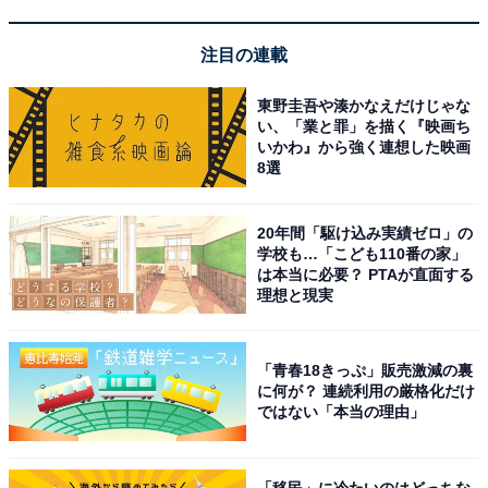
そろう三姉妹は、朝ドラ史上でも最強クラスの布陣で
す。男勝りなヒロインに対し、次女・蘭子は真面目で器
注目の連載
用なしっかり者、三女・メイコは天真らんまんで歌うこ
とが好きというワクワクする設定となっています。
東野圭吾や湊かなえだけじゃな
い、「業と罪」を描く『映画ち
いかわ』から強く連想した映画
さらに、柳井家も豪華で、嵩の父・清を二宮和也さん、
8選
母・登美子を松嶋菜々子さん、嵩の伯父・寛を竹野内豊
さんが務めます。朝ドラとはいえ、ここ数年では考えら
20年間「駆け込み実績ゼロ」の
れない豪華な俳優陣で、とんでもない作品になりそうな
学校も…「こども110番の家」
は本当に必要？ PTAが直面する
予感がプンプンとします。
理想と現実
「青春18きっぷ」販売激減の裏
に何が？ 連続利用の厳格化だけ
ではない「本当の理由」
「移民」に冷たいのはどっちな