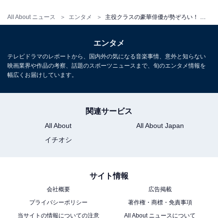
All About ニュース
エンタメ
主役クラスの豪華俳優が勢ぞろい！ 朝ドラ復活にも期待がかかる『あんぱん』の見どころとは
エンタメ
テレビドラマのレポートから、国内外の気になる音楽事情、意外と知らない
映画業界や作品の考察、話題のスポーツニュースまで、旬のエンタメ情報を
こちらもおすすめ
幅広くお届けしています。
朝ドラ『あんぱん』や『花咲舞』の主演も決
定！ カメレオン俳優「今田美桜」の魅力を徹底
解説
関連サービス
All About
All About Japan
イチオシ
サイト情報
会社概要
広告掲載
1
2
プライバシーポリシー
著作権・商標・免責事項
当サイトの情報についての注意
All About ニュースについて