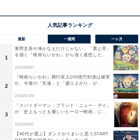
最新
一週間
一ヶ月
東野圭吾や湊かなえだけじゃない、「業と罪」
主演級の豪華俳優が勢ぞろい！
を描く『映画ちいかわ』から強く連想した...
1
2026/08/07
?‍♀️
#あんぱんオフショット
?
『映画ちいかわ』興行収入100億円到達は確実
か。今後の「失速」と「盛り上がり」が...
2
朝田家の仲良し３姉妹、のぶ・蘭子・メイコのオフ
2026/07/28
ショット?
『スパイダーマン：ブランド・ニュー・デイ』
が「史上もっとも優しいヒーロー映画」に...
3
現場は和気あいあい、撮影も順調です?
2026/08/01
【40代が選ぶ】ダンスがうまいと思うSTART
物語では、３人のキャラクターの違いにもご注目！