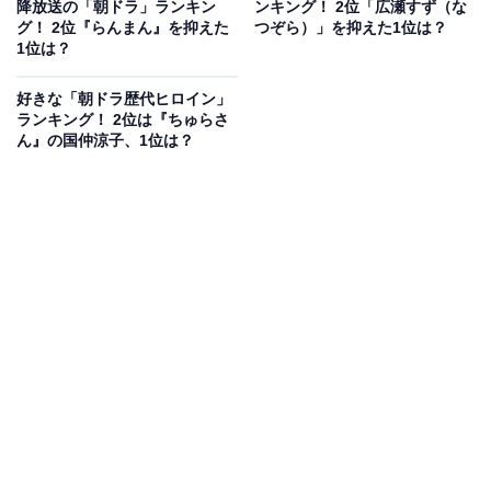
降放送の「朝ドラ」ランキン
ンキング！ 2位「広瀬すず（な
グ！ 2位『らんまん』を抑えた
つぞら）」を抑えた1位は？
1位は？
今田さんがこれまで演じてきた役に重なる部分の多いキ
ャラクターで、まさに今回ののぶははまり役。また、元
好きな「朝ドラ歴代ヒロイン」
気いっぱいでパワフルなヒロインは朝ドラの主人公らし
ランキング！ 2位は『ちゅらさ
ん』の国仲涼子、1位は？
い設定で、老若男女に愛されるキャラクターとなりそう
です。事前情報を見る限りでは、久しぶりに“分かりやす
い”朝ドラのヒロインが帰ってきた印象。今田さんが演じ
るのぶを見るだけでも、今回の『あんぱん』を見る価値
があります。