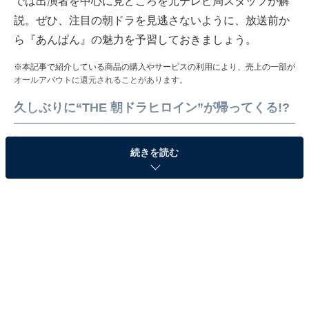
では出演者を中心に見どころを元テレビ局スタッフが解
説。ぜひ、注目の朝ドラを見逃さないように、放送前か
ら『あんぱん』の魅力を予習しておきましょう。
※本記事で紹介している商品の購入やサービスの利用により、売上の一部が
オールアバウトに還元されることがあります。
久しぶりに“THE 朝ドラヒロイン”が帰ってくる!?
続きを読む
?‍♀️
#あんぱんだより
?
メインビジュアルを公開！
のぶと嵩の、明るく希望に満ちた表情が印象的なビ
ジュアルです✨
▼撮影担当・須田卓馬さんとデザイン担当・伊達美