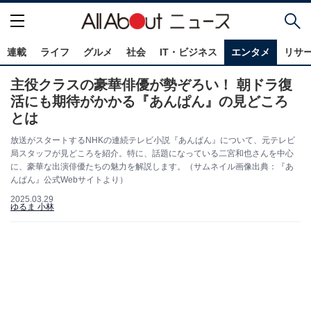
連載
ライフ
グルメ
社会
IT・ビジネス
エンタメ
リサ
主役クラスの豪華俳優が勢ぞろい！ 朝ドラ復
活にも期待がかかる『あんぱん』の見どころ
とは
放送がスタートするNHKの連続テレビ小説『あんぱん』について、元テレビ
局スタッフが見どころを紹介。特に、話題になっている二宮和也さんを中心
に、豪華な出演俳優たちの魅力を解説します。（サムネイル画像出典：『あ
んぱん』公式Webサイトより）
2025.03.29
ゆるま 小林