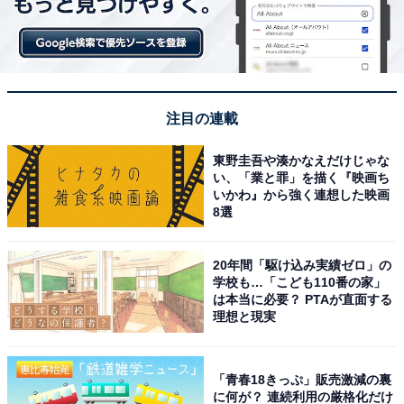
注目の連載
東野圭吾や湊かなえだけじゃな
い、「業と罪」を描く『映画ち
いかわ』から強く連想した映画
8選
20年間「駆け込み実績ゼロ」の
学校も…「こども110番の家」
は本当に必要？ PTAが直面する
理想と現実
「青春18きっぷ」販売激減の裏
に何が？ 連続利用の厳格化だけ