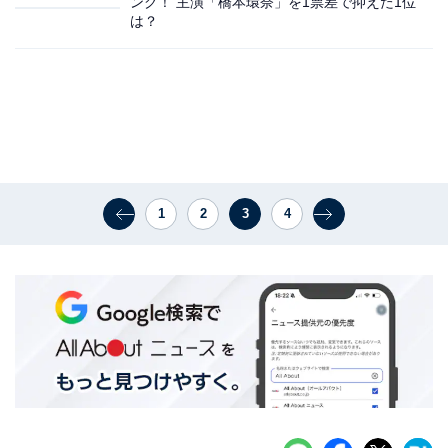
ング！ 主演「橋本環奈」を1票差で抑えた1位
は？
1
2
3
4