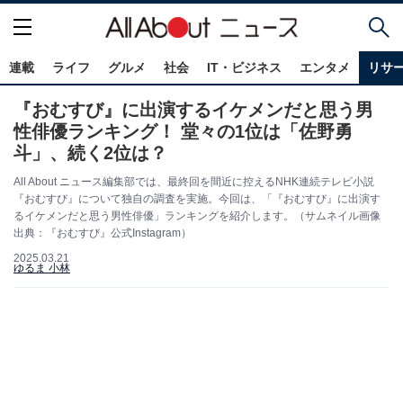
連載
ライフ
グルメ
社会
IT・ビジネス
エンタメ
リサ
『おむすび』に出演するイケメンだと思う男
性俳優ランキング！ 堂々の1位は「佐野勇
斗」、続く2位は？
All About ニュース編集部では、最終回を間近に控えるNHK連続テレビ小説
『おむすび』について独自の調査を実施。今回は、「『おむすび』に出演す
るイケメンだと思う男性俳優」ランキングを紹介します。（サムネイル画像
出典：『おむすび』公式Instagram）
2025.03.21
ゆるま 小林