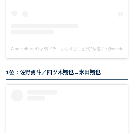
A post shared by 朝ドラ「おむすび」公式?放送中 (@asadora_bk
1位：佐野勇斗／四ツ木翔也→米田翔也