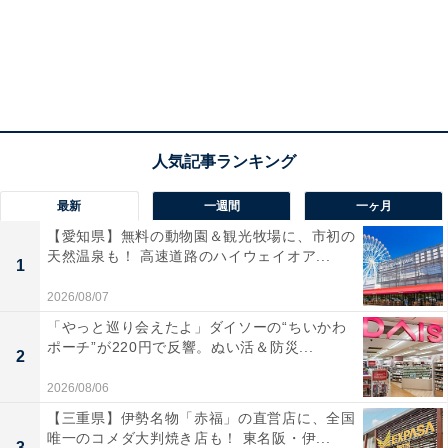
最新
一週間
一ヶ月
【愛知県】無料の動物園＆観光牧場に、市初の
天然温泉も！ 高速道路のハイウェイオア...
1
2026/08/07
「やっと巡り会えたよ」ダイソーの“ちいかわ
ポーチ”が220円で反響。ぬい活＆防災...
2
2026/08/06
【三重県】伊勢名物「赤福」の直営店に、全国
唯一のコメダ大判焼き店も！ 東名阪・伊...
3