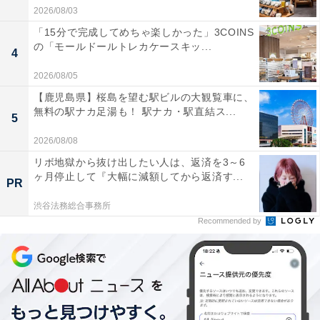
2026/08/03
「15分で完成してめちゃ楽しかった」3COINS
の「モールドールトレカケースキッ...
4
2026/08/05
【鹿児島県】桜島を望む駅ビルの大観覧車に、
無料の駅ナカ足湯も！ 駅ナカ・駅直結ス...
5
2026/08/08
リボ地獄から抜け出したい人は、返済を3～6
ヶ月停止して『大幅に減額してから返済す...
PR
渋谷法務総合事務所
Recommended by