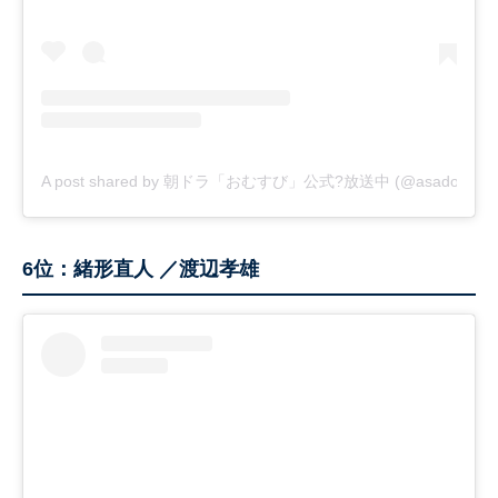
A post shared by 朝ドラ「おむすび」公式?放送中 (@asadora_bk
6位：緒形直人 ／渡辺孝雄