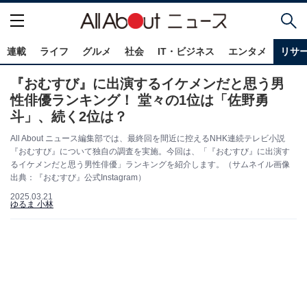
連載
ライフ
グルメ
社会
IT・ビジネス
エンタメ
リサ
『おむすび』に出演するイケメンだと思う男
性俳優ランキング！ 堂々の1位は「佐野勇
斗」、続く2位は？
All About ニュース編集部では、最終回を間近に控えるNHK連続テレビ小説
『おむすび』について独自の調査を実施。今回は、「『おむすび』に出演す
るイケメンだと思う男性俳優」ランキングを紹介します。（サムネイル画像
出典：『おむすび』公式Instagram）
2025.03.21
ゆるま 小林