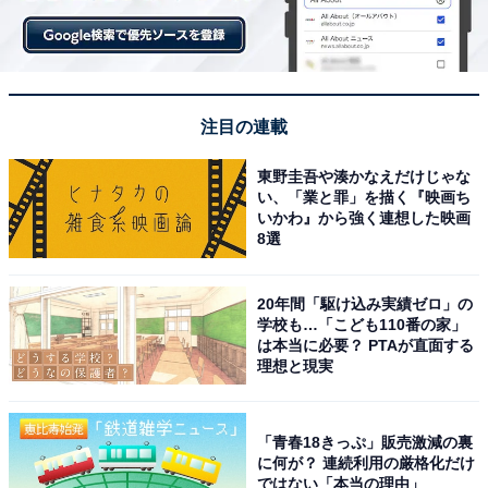
注目の連載
東野圭吾や湊かなえだけじゃな
い、「業と罪」を描く『映画ち
いかわ』から強く連想した映画
8選
20年間「駆け込み実績ゼロ」の
学校も…「こども110番の家」
は本当に必要？ PTAが直面する
理想と現実
「青春18きっぷ」販売激減の裏
に何が？ 連続利用の厳格化だけ
ではない「本当の理由」