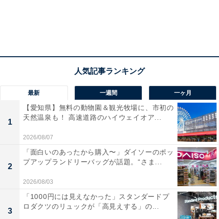
最新
一週間
一ヶ月
【愛知県】無料の動物園＆観光牧場に、市初の
天然温泉も！ 高速道路のハイウェイオア...
1
2026/08/07
「面白いのあったから購入〜」ダイソーのポッ
プアップランドリーバッグが話題。“さま...
2
2026/08/03
「1000円には見えなかった」スタンダードプ
ロダクツのリュックが「高見えする」の...
3