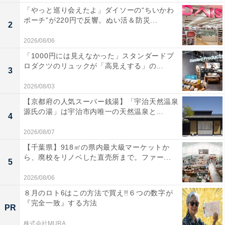
「やっと巡り会えたよ」ダイソーの“ちいかわ
ポーチ”が220円で反響。ぬい活＆防災...
2
2026/08/06
「1000円には見えなかった」スタンダードプ
ロダクツのリュックが「高見えする」の...
3
2026/08/03
【京都府の人気スーパー銭湯】「宇治天然温泉
源氏の湯」は宇治市内唯一の天然温泉と...
4
2026/08/07
【千葉県】918㎡の県内最大級マーケットか
ら、廃校をリノベした直売所まで。ファー...
5
2026/08/06
８月のロト6はこの方法で買え!!６つの数字が
『完全一致』する方法
PR
株式会社MURA