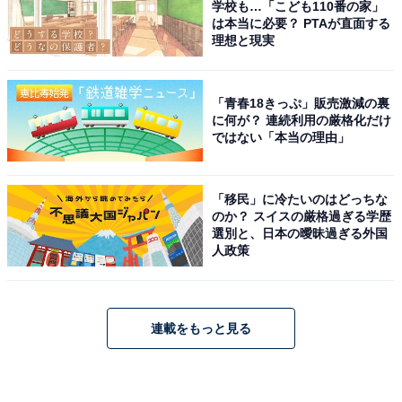
学校も…「こども110番の家」
は本当に必要？ PTAが直面する
理想と現実
「青春18きっぷ」販売激減の裏
に何が？ 連続利用の厳格化だけ
ではない「本当の理由」
「移民」に冷たいのはどっちな
のか？ スイスの厳格過ぎる学歴
選別と、日本の曖昧過ぎる外国
人政策
連載をもっと見る