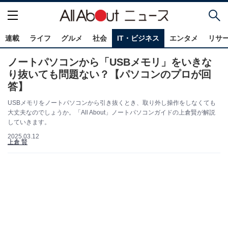
連載
ライフ
グルメ
社会
IT・ビジネス
エンタメ
リサ
ノートパソコンから「USBメモリ」をいきな
り抜いても問題ない？【パソコンのプロが回
答】
USBメモリをノートパソコンから引き抜くとき、取り外し操作をしなくても
大丈夫なのでしょうか。「All About」ノートパソコンガイドの上倉賢が解説
していきます。
2025.03.12
上倉 賢