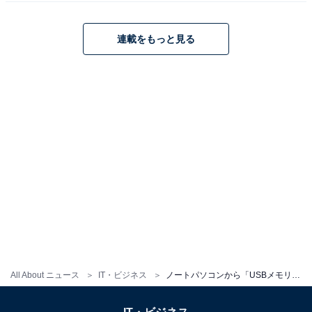
モリを抜いた方が安全といえます。「クイック取り出し
機能」は、うっかり間違えて引き抜いても大丈夫な機能
連載をもっと見る
と考えておきましょう。また、OSに取り外し操作がある
場合、うっかりファイルを開いていた場合などの問題が
避けられるなど、安全に取り外せるので、基本的には操
作後の取り外しをおすすめします。
2022 13インチMacBook Air: 8コアCPUと8コアGPUを搭
載したApple M2チップ, USキーボード, 8GBユニファイド
All About ニュース
IT・ビジネス
ノートパソコンから「USBメモリ」をいきなり抜いても問題ない？【パソコンのプロが回答】
メモリ, 256GB SSD - スペースグレイ
Amazonで見る