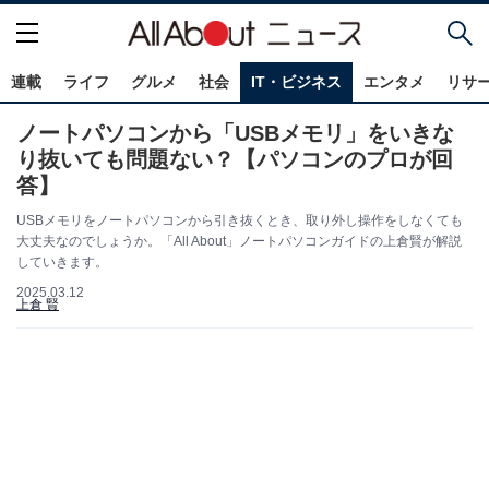
連載
ライフ
グルメ
社会
IT・ビジネス
エンタメ
リサ
ノートパソコンから「USBメモリ」をいきな
り抜いても問題ない？【パソコンのプロが回
答】
USBメモリをノートパソコンから引き抜くとき、取り外し操作をしなくても
大丈夫なのでしょうか。「All About」ノートパソコンガイドの上倉賢が解説
していきます。
2025.03.12
上倉 賢