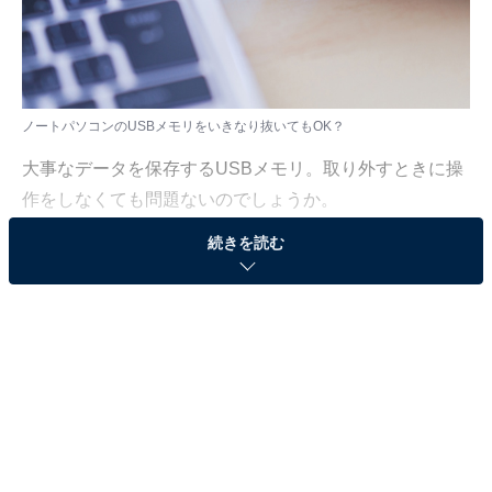
ノートパソコンのUSBメモリをいきなり抜いてもOK？
大事なデータを保存するUSBメモリ。取り外すときに操
作をしなくても問題ないのでしょうか。
続きを読む
「All About」ノートパソコンガイドの上倉賢が解説して
いきます。
（今回の質問）
ノートパソコンのUSBメモリをいきなり抜いても
OKですか？ 最近大丈夫になったと聞いたのです
が……。