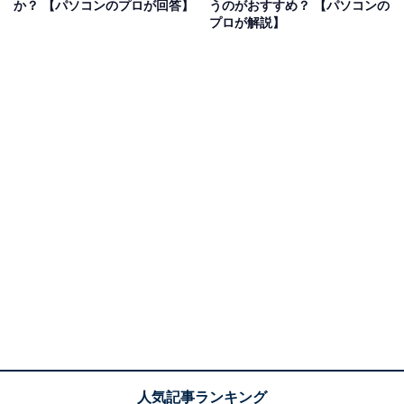
か？ 【パソコンのプロが回答】
うのがおすすめ？ 【パソコンの
たように見えても実際にはまだ完了していないことがあ
プロが解説】
りました。そのため、実際に抜く前に、画面上で取り外
し操作をすることが必要だったのです。その記憶から、
今でも「いきなり抜いたら問題があるのでは」と考えて
いる人も少なくないかもしれません。しかし、現在の
Windowsでは設定が異なるので、データのコピーが終わ
ってすぐにUSBメモリなどを抜いても、データが消える
ことはないです。
Windows 11ではデフォルトでUSBメモリの取り出し方
法が「クイック取り出し」になっています。データのコ
ピーなどの操作がOS画面上で終わったら、いきなり抜い
てもデータ自体に問題が発生しない設定です。Windows
10の場合も、2018年にリリースされたWindows 10
Version 1809から「クイック取り出し」がデフォルト設
定になっています。