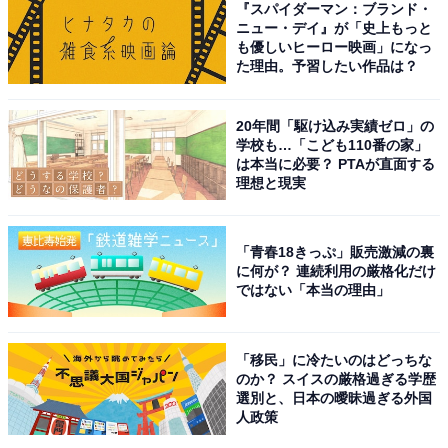
『スパイダーマン：ブランド・
もあるためです。
ニュー・デイ』が「史上もっと
も優しいヒーロー映画」になっ
た理由。予習したい作品は？
他にも、いきなり抜くことに対応していないOSで、いつ
ものクセで抜いてしまって問題が発生する可能性もあり
ます。この動作はOSによって挙動が異なっており、以下
20年間「駆け込み実績ゼロ」の
学校も…「こども110番の家」
のようにまとめられます。
は本当に必要？ PTAが直面する
理想と現実
Windows：取り外し操作あり。何もせずに取り外し
ても基本的には問題なし
「青春18きっぷ」販売激減の裏
macOS：取り外し操作あり。基本的には操作をした
に何が？ 連続利用の厳格化だけ
ではない「本当の理由」
後に取り外すべき
Android：取り外し操作あり
「移民」に冷たいのはどっちな
のか？ スイスの厳格過ぎる学歴
選別と、日本の曖昧過ぎる外国
Windowsならいきなり抜いても問題はないですが、万が
人政策
一のことを考えれば、取り外し操作を行ってからUSBメ