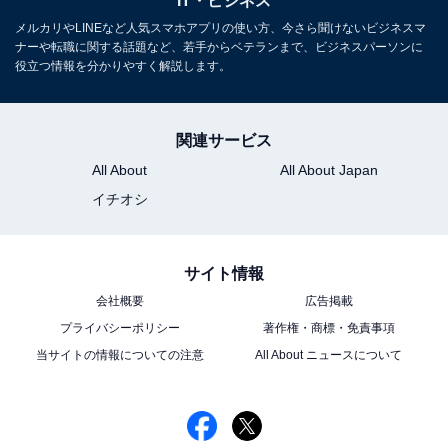
IT・ビジネス
メルカリやLINEなど人気スマホアプリの使い方、今さら聞けないビジネスマ
ナーや転職に関する話題など、若手からベテランまで、ビジネスパーソンに
役立つ情報を分かりやすく解説します。
この記事の筆者：
上倉 賢
PC（パソコン）のニュースサイトがほとんどなかっ
関連サービス
た10数年以上も前から、個人でノートパソコンに関
All About
All About Japan
する情報をWebで発信し続けている。それをきっか
イチオシ
けに、現在はノートパソコン専門ライターとして活
躍。新聞や雑誌などでもノートパソコン選びの執筆
サイト情報
を行っている。
会社概要
広告掲載
プライバシーポリシー
著作権・商標・免責事項
当サイトの情報についての注意
All About ニュースについて
ノートパソコンは何年？ 家電の寿
次ページ
命一覧