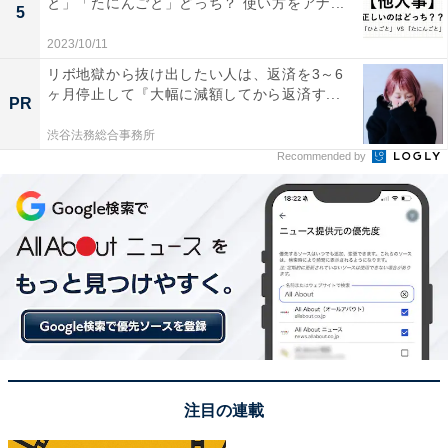
と」「たにんごと」どっち？ 使い方をアナ...
5
2023/10/11
リボ地獄から抜け出したい人は、返済を3～6
ヶ月停止して『大幅に減額してから返済す...
PR
渋谷法務総合事務所
Recommended by
基本的には取り外し操作をした方が安全
「高パフォーマンス」で使っている場合や、そうでなく
とも絶対に問題なく取り外したい場合、エクスプローラ
ーなどから「ハードウェアの安全な取り外し」の操作を
行い、それから取り外し操作をするのが安全です。コピ
ー操作などが終わっていても、別のソフトなどでUSBメ
注目の連載
モリ内のデータを開いていた場合、問題が発生すること