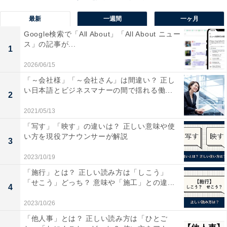
ただし、設定を「高パフォーマンス」にしていた場合、
最新
一週間
一ヶ月
以前のようにデータの書き換えが終わったように見える
Google検索で「All About」「All About ニュー
ス」の記事が...
設定なので、いきなり抜くとデータが壊れたり、消えた
1
りする可能性があります。とはいえ、最新のサポート対
2026/06/15
象のWindowsを使っているのであれば、特殊な設定をし
「～会社様」「～会社さん」は間違い？ 正し
ていない限りすぐ取り外せる「クイック取り出し」設定
い日本語とビジネスマナーの間で揺れる働...
2
になっていると考えて大丈夫です。
2021/05/13
「写す」「映す」の違いは？ 正しい意味や使
設定を確認したい場合は、該当のデバイスを差し込み、
い方を現役アナウンサーが解説
3
「デバイスマネージャー」から確認することができま
2023/10/19
す。
「施行」とは？ 正しい読み方は「しこう」
「せこう」どっち？ 意味や「施工」との違...
4
2023/10/26
「他人事」とは？ 正しい読み方は「ひとご