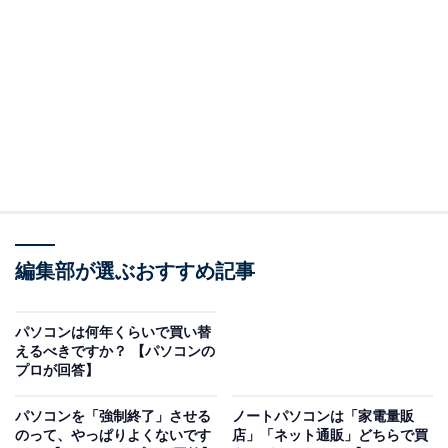
（回答）
最新のWindowsの場合、USBメモリなどの使用が
終わったら、いきなり抜いてもコピーしたデータな
どは消えません。ただし、他のOSなどでも同じ動作
とはならず、完全に問題ないわけでもないので、万
一のデータ消失リスクを避けるために、取り外し操
作をしてから抜いた方が安全です。
編集部が選ぶおすすめ記事
どういうことなのか、以下で詳しく解説します。
※本記事で紹介している商品の購入やサービスの利用により、売上の一部が
パソコンは何年くらいで買い替
オールアバウトに還元されることがあります。
えるべきですか？ 【パソコンの
プロが回答】
データが消えることはありません
パソコンを「強制終了」させる
ノートパソコンは「家電量販
以前のWindowsのバージョンでは、コピー操作が完了し
のって、やっぱりよくないです
店」「ネット通販」どちらで買