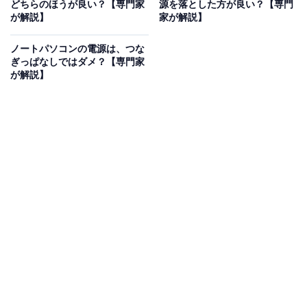
どちらのほうが良い？【専門家
源を落とした方が良い？【専門
させるだけでも問題ありません。完全に電源を切りたい
が解説】
家が解説】
場合は、パソコンの終了操作をしましょう。
ノートパソコンの電源は、つな
ぎっぱなしではダメ？【専門家
Windowsの場合はスタートメニューからシャットダウン
が解説】
を、macOSの場合は左上のアップルマークからシステム
終了をします。終了操作では、OSや各種ソフトの終了操
作、次に起動する際の準備などが裏で行われ、全てが終
わると自動的に電源が切れます。
この操作を行わずに強制終了させた場合は、保存されて
いなかったデータが消えたり、正常に終了しなかったメ
ッセージが表示されることも。次の起動で問題が出た
り、さまざまな動作に問題が発生する場合もあります。