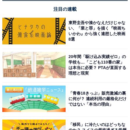
注目の連載
東野圭吾や湊かなえだけじゃな
い、「業と罪」を描く『映画ち
いかわ』から強く連想した映画
8選
20年間「駆け込み実績ゼロ」の
学校も…「こども110番の家」
は本当に必要？ PTAが直面する
理想と現実
毎回強制終了させるのはやめましょう
「青春18きっぷ」販売激減の裏
に何が？ 連続利用の厳格化だけ
通常の終了をせずに毎回強制終了させている場合は、そ
ではない「本当の理由」
れによって何らかの不具合が発生する場合があるので止
めましょう。
「移民」に冷たいのはどっちな
のか？ スイスの厳格過ぎる学歴