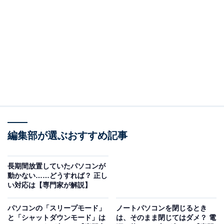
（回答）
パソコンの強制終了は、ウンともスンと動かなくな
った場合の緊急対応を除いて、なるべくやらない方
が良いです。強制終了は何をやっても動作しないよ
うな場合の最終手段で、普段は通常の終了操作で終
了させましょう。
編集部が選ぶおすすめ記事
どういうことなのか、以下で詳しく解説します。
長期間放置していたパソコンが
データが消えたり動作に問題が起きる恐れも
動かない……どうすれば？ 正し
い対応は【専門家が解説】
ノートパソコンなど、パソコンを使い終わった場合は、
パソコンの「スリープモード」
ノートパソコンを閉じるとき
スマートフォンなどと同じように画面を閉じてスリープ
と「シャットダウンモード」は
は、そのまま閉じてはダメ？ 電