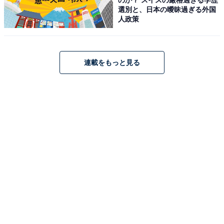
もし、通常の終了操作が出来なくなってしまっている場
選別と、日本の曖昧過ぎる外国
人政策
合、OSやソフトなどに問題が発生していることがありま
す。そのような場合には、Windowsの回復オプション
で、OSを初期状態に戻すことで改善するかもしれませ
連載をもっと見る
ん。この操作は、データが消える場合があるので、デー
タのバックアップをしっかり取ってから行ってくださ
い。また、パソコンメーカーに事前に相談することも有
効です。
【Amazonで人気のノートパソコンを見る】
この記事の筆者：
上倉 賢
PC（パソコン）のニュースサイトがほとんどなかっ
た10数年以上も前から、個人でノートパソコンに関