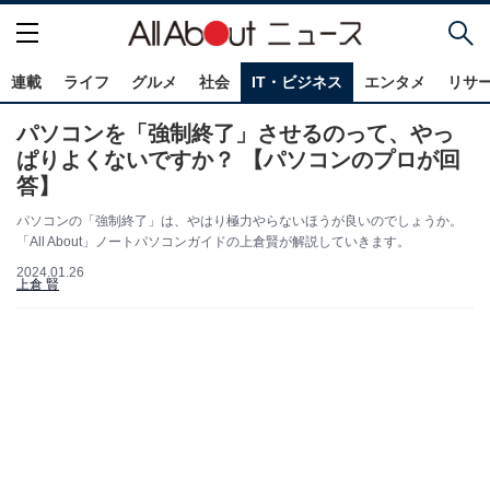
連載
ライフ
グルメ
社会
IT・ビジネス
エンタメ
リサ
パソコンを「強制終了」させるのって、やっ
ぱりよくないですか？ 【パソコンのプロが回
答】
パソコンの「強制終了」は、やはり極力やらないほうが良いのでしょうか。
「All About」ノートパソコンガイドの上倉賢が解説していきます。
2024.01.26
上倉 賢