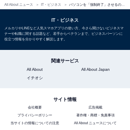
する情報をWebで発信し続けている。それをきっか
All About ニュース
IT・ビジネス
パソコンを「強制終了」させるのって、やっぱりよくないですか？ 【パソコンのプロが回答】
けに、現在はノートパソコン専門ライターとして活
躍。新聞や雑誌などでもノートパソコン選びの執筆
IT・ビジネス
を行っている。
メルカリやLINEなど人気スマホアプリの使い方、今さら聞けないビジネスマ
ナーや転職に関する話題など、若手からベテランまで、ビジネスパーソンに
役立つ情報を分かりやすく解説します。
こちらもおすすめ
パソコンが突然青い画面になりました。壊れか
関連サービス
けているって本当ですか？
All About
All About Japan
イチオシ
サイト情報
会社概要
広告掲載
プライバシーポリシー
著作権・商標・免責事項
当サイトの情報についての注意
All About ニュースについて