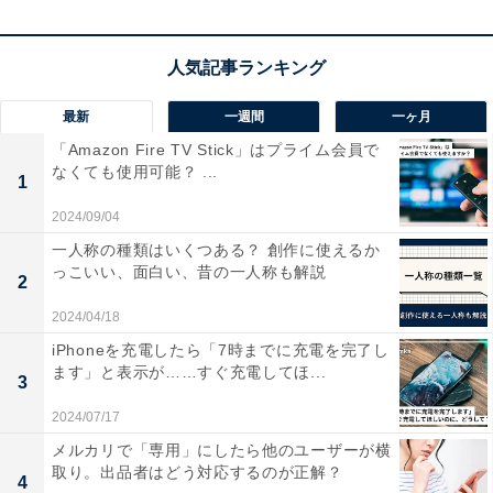
最新
一週間
一ヶ月
「Amazon Fire TV Stick」はプライム会員で
なくても使用可能？ ...
1
2024/09/04
一人称の種類はいくつある？ 創作に使えるか
っこいい、面白い、昔の一人称も解説
2
強制終了せざるを得ない場合とは
2024/04/18
iPhoneを充電したら「7時までに充電を完了し
強制終了させるしかない場合は、長時間さまざまなソフ
ます」と表示が……すぐ充電してほ...
3
トを起動させてパソコンの動作がおかしくなったとき
や、ソフトの不具合等で全く動かなくなってしまうよう
2024/07/17
なときなどです。このような状態になり、通常の終了操
メルカリで「専用」にしたら他のユーザーが横
取り。出品者はどう対応するのが正解？
作が出来なくなった場合には、最終手段として強制終了
4