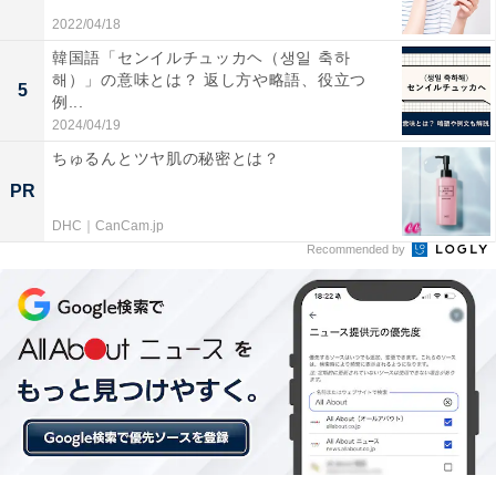
させることになります。
2022/04/18
韓国語「センイルチュッカヘ（생일 축하
ですが、OSのアップデート中など、裏でさまざまな処理
해）」の意味とは？ 返し方や略語、役立つ
5
例...
が行われている場合でも、長時間パソコンが動作しなく
2024/04/19
なっているように見えることもあります。アップデート
ちゅるんとツヤ肌の秘密とは？
中に強制終了させるとOSが立ち上がらなくなる場合もあ
PR
るので、このタイミングでの強制終了は避けましょう。
DHC｜CanCam.jp
Recommended by
強制終了するには、電源ボタンを長押ししてください。
通常、5秒程度電源ボタンを押し続けていると自動的に
電源が切れて、強制終了になります。この操作は機種に
よって違う場合があるので、電源ボタンが分からない、
しばらくそれっぽいボタンを押しても状況に変化がない
場合は、マニュアルなどを確認してください。