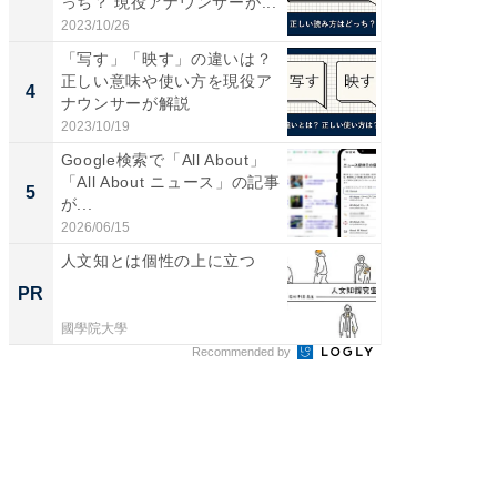
っち？ 現役アナウンサーが...
プラン
題。“さま
2023/10/26
2026/08/0
「写す」「映す」の違いは？
「これ
正しい意味や使い方を現役ア
ダイソ
4
4
ナウンサーが解説
リーバ
わ...
2023/10/19
2026/08/0
Google検索で「All About」
「100
「All About ニュース」の記事
スタン
5
5
が...
ュックが
2026/06/15
2026/08/0
人文知とは個性の上に立つ
シェア別荘
wners
PR
PR
國學院大學
COCO VIL
Recommended by