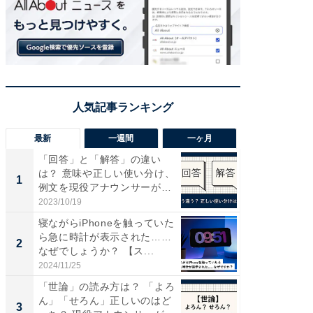
最新
一週間
一ヶ月
「回答」と「解答」の違い
【兵庫
は？ 意味や正しい使い分け、
ーメン
1
1
例文を現役アナウンサーが解
再現した
説
道...
2023/10/19
2026/08/0
寝ながらiPhoneを触っていた
ステラ
ら急に時計が表示された……
詰め放題
2
2
なぜでしょうか？ 【ス...
00円で「
2024/11/25
2026/08/0
「世論」の読み方は？ 「よろ
「面白
ん」「せろん」正しいのはど
入〜」
3
3