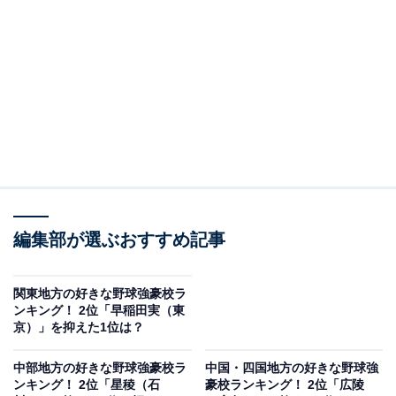
2位にランクインしたのは、横浜高校（神奈川）です。
2024秋季地区大会や明治神宮大会を制しています。
今回のセンバツの優勝候補にも挙げられており、投手の
層が厚いのも強み。初戦は市立和歌山と対戦します。
回答者からは「実績があるだけに、今後も良い成績が続
くか気になる」(40代男性／山形県)、「地元神奈川の出
場で、地区大会では、我が母校を破っているから」(30代
編集部が選ぶおすすめ記事
男性／神奈川県)、「明治神宮大会で優勝したから」(40
代男性／宮城県）といったコメントが寄せられていま
関東地方の好きな野球強豪校ラ
ンキング！ 2位「早稲田実（東
す。
京）」を抑えた1位は？
中部地方の好きな野球強豪校ラ
中国・四国地方の好きな野球強
ンキング！ 2位「星稜（石
豪校ランキング！ 2位「広陵