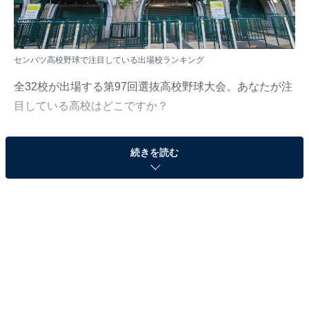
センバツ高校野球で注目している出場校ランキング
全32校が出場する第97回選抜高校野球大会。あなたが注
目している高校はどこですか？
All About ニュース編集部は2月13～20日の期間、全国10
続きを読む
～70代の男女500人を対象に「高校野球」に関するアン
ケート調査を実施しました。今回はその中から「センバ
ツ高校野球で注目している出場校」ランキングを紹介し
ます！
＞9位までの全ランキング結果
2位：横浜（神奈川）／55票