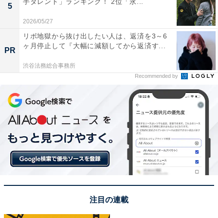
手タレント」ランキング！ 2位「永...
5
イフスタイル・金融・育児・エンタメ関連。
2026/05/27
リボ地獄から抜け出したい人は、返済を3～6
9位までの全ランキング結果を見
ヶ月停止して『大幅に減額してから返済す...
次ページ
PR
る
渋谷法務総合事務所
Recommended by
注目の連載