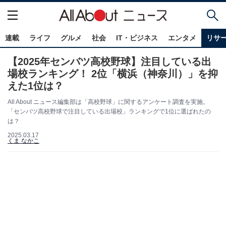
連載
ライフ
グルメ
社会
IT・ビジネス
エンタメ
リサ
【2025年センバツ高校野球】注目している出
場校ランキング！ 2位「横浜（神奈川）」を抑
えた1位は？
All About ニュース編集部は「高校野球」に関するアンケート調査を実施。
「センバツ高校野球で注目している出場校」ランキングで1位に選ばれたの
は？
2025.03.17
くま なかこ