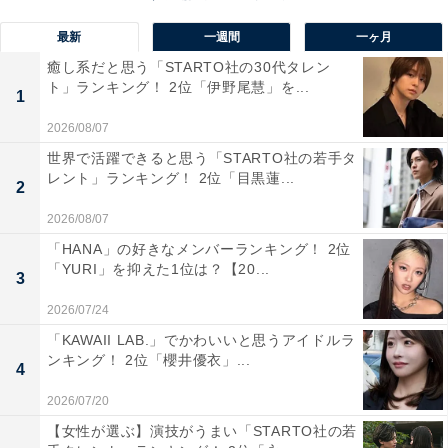
中軸に大型の強打者が多いのが特徴。長打力のある古城
最新
一週間
一ヶ月
選手や投打の二刀流で期待されている万谷選手など、1
癒し系だと思う「STARTO社の30代タレン
年生に注目選手が多いのも見どころです。
ト」ランキング！ 2位「伊野尾慧」を...
1
2026/08/07
回答コメントでは「注目の選手がたくさんいるから」(20
世界で活躍できると思う「STARTO社の若手タ
代女性／宮城県)、「プロ野球選手を何人も輩出している
レント」ランキング！ 2位「目黒蓮...
2
ので」(60代女性／東京都)、「自分が岩手県出身で、有
名選手を多く排出しているから」(30代女性／千葉県）な
2026/08/07
どの声が集まりました。
「HANA」の好きなメンバーランキング！ 2位
「YURI」を抑えた1位は？【20...
3
※回答コメントは原文ママです
2026/07/24
「KAWAII LAB.」でかわいいと思うアイドルラ
この記事の筆者：くま なかこ プロフィール
ンキング！ 2位「櫻井優衣」...
4
編集プロダクション出身のフリーランスエディター。編
2026/07/20
集・執筆・校閲・SNS運用担当として月間120本以上の
【女性が選ぶ】演技がうまい「STARTO社の若
コンテンツ制作に携わっています。得意なジャンルはラ