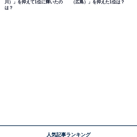
川）」を抑えて1位に輝いたの
（広島）」を抑えた1位は？
は？
1位：花巻東（岩手）／74票
1位にランクインしたのは、花巻東（岩手）です。メジ
ャーリーグベースボール（MLB）のロサンゼルス・ドジ
ャース所属する大谷翔平選手や、ロサンゼルス・エンゼ
ルスの菊池雄星選手の母校としても知られています。