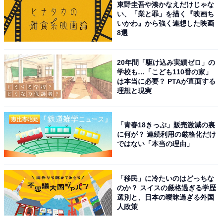
東野圭吾や湊かなえだけじゃな
い、「業と罪」を描く『映画ち
いかわ』から強く連想した映画
こちらもおすすめ
8選
北海道・東北地方の好きな野球強豪校ランキン
グ！ 1位は「花巻東（岩手）」、では続く2位
は？
20年間「駆け込み実績ゼロ」の
学校も…「こども110番の家」
は本当に必要？ PTAが直面する
理想と現実
「青春18きっぷ」販売激減の裏
に何が？ 連続利用の厳格化だけ
ではない「本当の理由」
1
2
「移民」に冷たいのはどっちな
のか？ スイスの厳格過ぎる学歴
選別と、日本の曖昧過ぎる外国
人政策