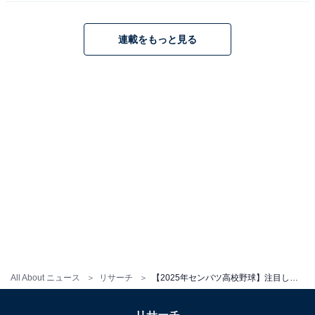
連載をもっと見る
All About ニュース
リサーチ
【2025年センバツ高校野球】注目している出場校ランキング！ 2位「横浜（神奈川）」を抑えた1位は？