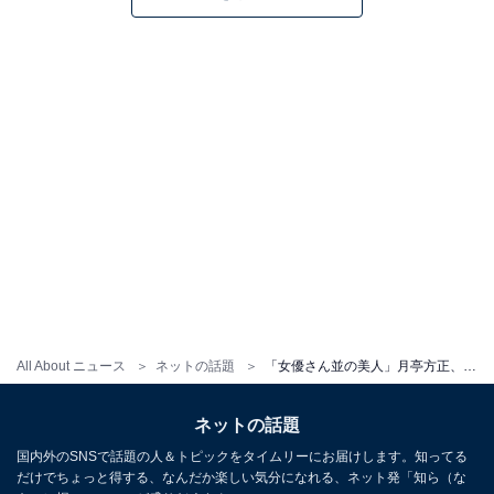
All About ニュース
ネットの話題
「女優さん並の美人」月亭方正、顔出しした美人妻との夫婦ショットを公開！ 「この方のお陰で」
ネットの話題
国内外のSNSで話題の人＆トピックをタイムリーにお届けします。知ってる
だけでちょっと得する、なんだか楽しい気分になれる、ネット発「知ら（な