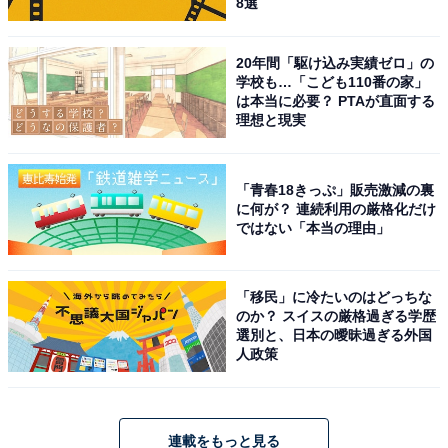
8選
20年間「駆け込み実績ゼロ」の
学校も…「こども110番の家」
は本当に必要？ PTAが直面する
理想と現実
「青春18きっぷ」販売激減の裏
に何が？ 連続利用の厳格化だけ
ではない「本当の理由」
「移民」に冷たいのはどっちな
のか？ スイスの厳格過ぎる学歴
選別と、日本の曖昧過ぎる外国
人政策
連載をもっと見る