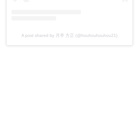
A post shared by 月亭 方正 (@houhouhouhou21)