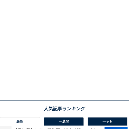
最新
一週間
一ヶ月