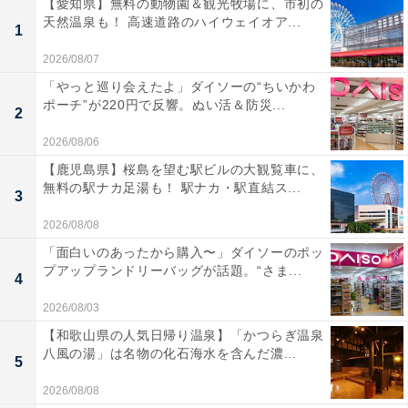
【愛知県】無料の動物園＆観光牧場に、市初の
天然温泉も！ 高速道路のハイウェイオア...
1
2026/08/07
「やっと巡り会えたよ」ダイソーの“ちいかわ
ポーチ”が220円で反響。ぬい活＆防災...
2
2026/08/06
【鹿児島県】桜島を望む駅ビルの大観覧車に、
無料の駅ナカ足湯も！ 駅ナカ・駅直結ス...
3
2026/08/08
「面白いのあったから購入〜」ダイソーのポッ
プアップランドリーバッグが話題。“さま...
4
2026/08/03
【和歌山県の人気日帰り温泉】「かつらぎ温泉
八風の湯」は名物の化石海水を含んだ濃...
5
2026/08/08