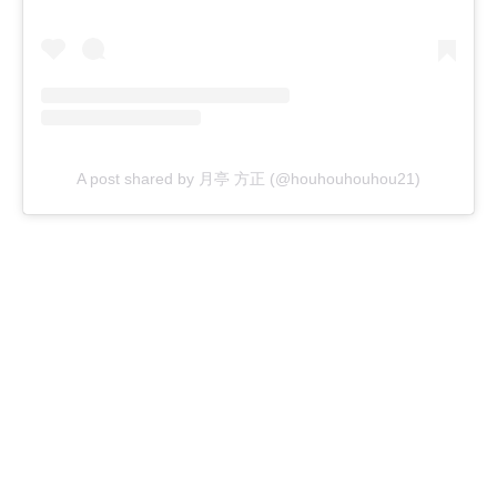
A post shared by 月亭 方正 (@houhouhouhou21)