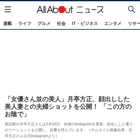
連載
ライフ
グルメ
社会
IT・ビジネス
エンタメ
リサ
「女優さん並の美人」月亭方正、顔出しした
美人妻との夫婦ショットを公開！ 「この方の
お陰で」
落語家の月亭方正さんは3月10日、自身のInstagramを更新。顔出しした妻と
のツーショットを公開し、反響を呼んでいます。（サムネイル画像出典：月
亭方正さん公式Instagramより）