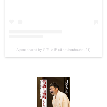
A post shared by 月亭 方正 (@houhouhouhou21)