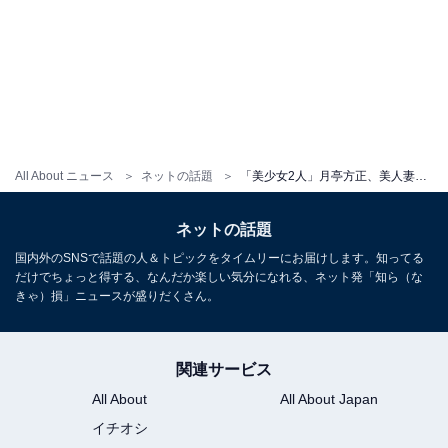
All About ニュース
ネットの話題
「美少女2人」月亭方正、美人妻と娘の顔出しショット公開！ 「べっぴんさん」「美人過ぎます」
ネットの話題
国内外のSNSで話題の人＆トピックをタイムリーにお届けします。知ってる
だけでちょっと得する、なんだか楽しい気分になれる、ネット発「知ら（な
きゃ）損」ニュースが盛りだくさん。
関連サービス
All About
All About Japan
イチオシ