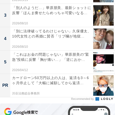
2026/05/19
「別人のようだ…」華原朋美、最新ショットに
反響「ほんま痩せたらめっちゃ可愛いなる...
3
2026/08/10
「別に法律破ってるわけじゃない」久保優太、
10代女性との再婚に賛否「リプ欄が地獄...
4
2026/08/10
「これはお金の問題じゃない」華原朋美の“緊
急”投稿に反響「胸が痛い…」「逆におか...
5
2026/04/12
カードローン50万円以上の人は、返済を3～6
ヶ月停止して『大幅に減額してから返済...
PR
渋谷法務総合事務所
Recommended by