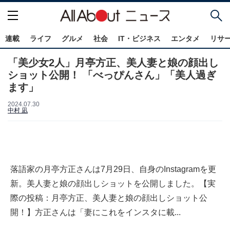
連載
ライフ
グルメ
社会
IT・ビジネス
エンタメ
リサ
「美少女2人」月亭方正、美人妻と娘の顔出し
ショット公開！ 「べっぴんさん」「美人過ぎ
ます」
2024.07.30
中村 凪
落語家の月亭方正さんは7月29日、自身のInstagramを更
新。美人妻と娘の顔出しショットを公開しました。【実
際の投稿：月亭方正、美人妻と娘の顔出しショット公
開！】方正さんは「妻にこれをインスタに載...