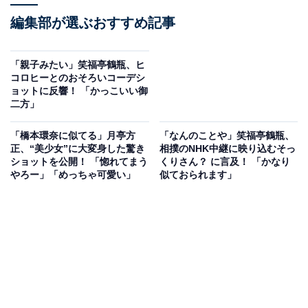
編集部が選ぶおすすめ記事
「親子みたい」笑福亭鶴瓶、ヒ
コロヒーとのおそろいコーデシ
ョットに反響！ 「かっこいい御
二方」
「橋本環奈に似てる」月亭方
「なんのことや」笑福亭鶴瓶、
正、“美少女”に大変身した驚き
相撲のNHK中継に映り込むそっ
ショットを公開！ 「惚れてまう
くりさん？ に言及！ 「かなり
やろー」「めっちゃ可愛い」
似ておられます」