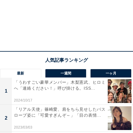
最新
一週間
一ヶ月
「うわすごい豪華メンバー」木梨憲武、ヒロミ
へ「連絡ください！」呼び掛ける。ISS...
1
2024/10/17
「リアル天使」篠崎愛、肩をちら見せしたバス
ローブ姿に「可愛すぎんぞ～」「目の表情...
2
2023/03/03