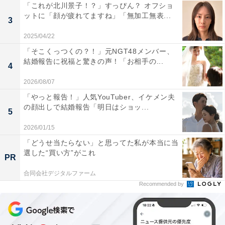
「これが北川景子！？」すっぴん？ オフショ
ットに「顔が疲れてますね」「無加工無表...
3
2025/04/22
「そこくっつくの？！」元NGT48メンバー、
結婚報告に祝福と驚きの声！「お相手の...
4
2026/08/07
「やっと報告！」人気YouTuber、イケメン夫
の顔出しで結婚報告「明日はショッ...
5
2026/01/15
「どうせ当たらない」と思ってた私が本当に当
選した“買い方”がこれ
PR
合同会社デジタルファーム
Recommended by