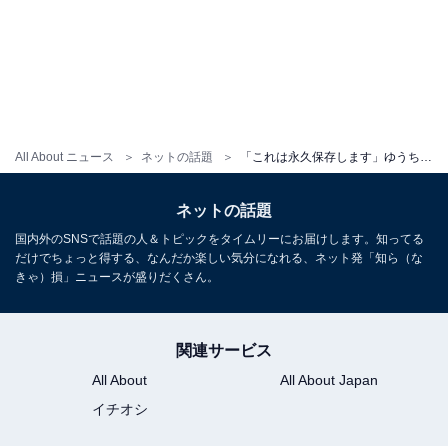
All About ニュース
ネットの話題
「これは永久保存します」ゆうちゃみ、韓国メイク姿に絶賛の声！ 「韓国の人や思た」「理想の嫁」
ネットの話題
国内外のSNSで話題の人＆トピックをタイムリーにお届けします。知ってる
だけでちょっと得する、なんだか楽しい気分になれる、ネット発「知ら（な
きゃ）損」ニュースが盛りだくさん。
関連サービス
All About
All About Japan
イチオシ