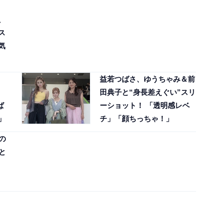
、
ス
気
益若つばさ、ゆうちゃみ＆前
田典子と“身長差えぐい”スリ
ば
ーショット！ 「透明感レベ
」
チ」「顔ちっちゃ！」
の
と