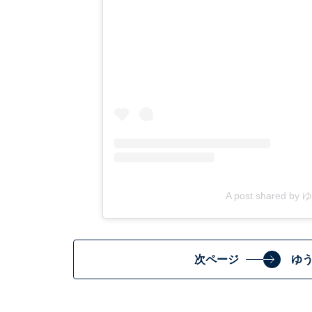
A post shared b
次ページ
ゆ