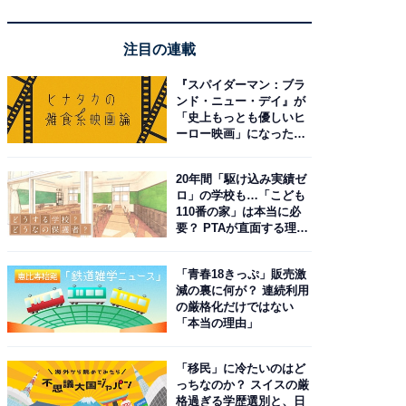
注目の連載
『スパイダーマン：ブラ
ンド・ニュー・デイ』が
「史上もっとも優しいヒ
ーロー映画」になった理
由。予習したい作品は？
20年間「駆け込み実績ゼ
ロ」の学校も…「こども
110番の家」は本当に必
要？ PTAが直面する理想
と現実
「青春18きっぷ」販売激
減の裏に何が？ 連続利用
の厳格化だけではない
「本当の理由」
「移民」に冷たいのはど
っちなのか？ スイスの厳
格過ぎる学歴選別と、日