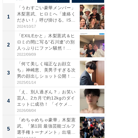
「うわすごい豪華メンバー」
「さす
木梨憲武、ヒロミへ「連絡く
は」高
1
1
ださい！」呼び掛ける。IS
災地を
S...
「カ...
2024/10/17
2026/08/0
「EXILEかと」木梨憲武＆ヒ
「女の
ロミの間に写る“石川遼”の別
介、バ
2
2
人っぷりにファン騒然！...
らのプレ
愛...
2022/09/09
2026/08/0
「何て美しく端正なお顔立
「脚が
ち」神崎恵、美男子すぎる次
横川尚
3
3
男の顔出しショット公開！
ムキな姿
「め...
刃...
2025/01/14
2026/08/0
「え、別人過ぎん？」お笑い
「え、
芸人、2カ月で約12kgのダイ
芸人、2
4
4
エットに成功！ 「イケメ...
エットに
2026/08/04
2026/08/0
「めちゃめちゃ豪華」木梨憲
「脳がバ
武、「第1回 最強芸能ゴルフ
装姿が話
5
5
選手権トーナメント」出場
のお父さ