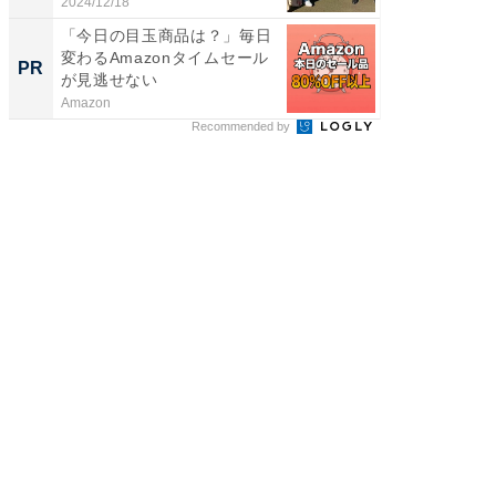
メ...
2024/12/18
2026/08/0
「今日の目玉商品は？」毎日
すべて
変わるAmazonタイムセール
るその
PR
PR
が見逃せない
Amazon
COCO VIL
Recommended by