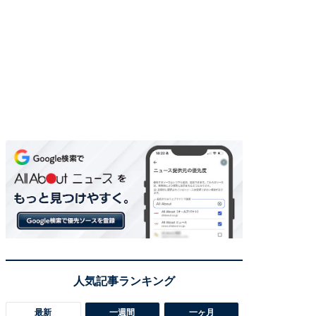
最新
一週間
一ヶ月