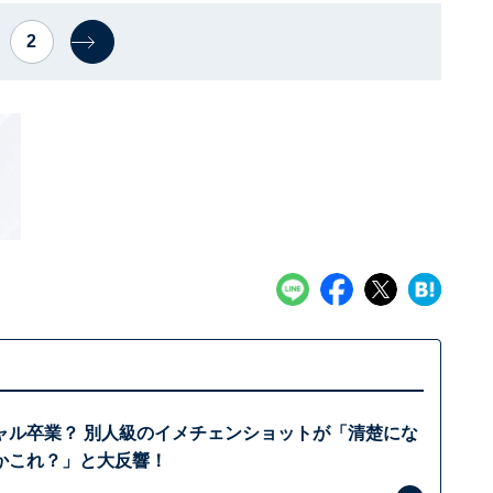
2
ャル卒業？ 別人級のイメチェンショットが「清楚にな
かこれ？」と大反響！