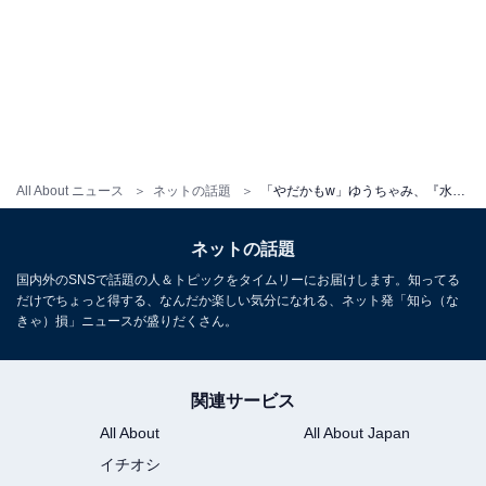
All About ニュース
ネットの話題
「やだかもw」ゆうちゃみ、『水ダウ』出演で話題の「お見送り芸人しんいち」とのツーショットに反響！
ネットの話題
国内外のSNSで話題の人＆トピックをタイムリーにお届けします。知ってる
だけでちょっと得する、なんだか楽しい気分になれる、ネット発「知ら（な
きゃ）損」ニュースが盛りだくさん。
関連サービス
All About
All About Japan
イチオシ