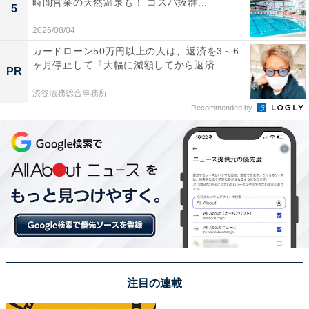
時間営業の天然温泉も！ コスパ抜群...
5
が必要です。
2026/08/04
そのあとは、排水フィルターに付着したゴミをブラシな
カードローン50万円以上の人は、返済を3～6
ヶ月停止して『大幅に減額してから返済...
どを使って取り除き、水洗いしましょう。カビなどの汚
PR
れが付着している場合は、ぬるま湯に浸したり、漂白剤
渋谷法務総合事務所
を入れてきれいにするようにしてください。
Recommended by
なお、洗濯をした直後は、糸くずが湿っていて取りにく
いため、排水フィルターの掃除は前の洗濯から時間が空
いたタイミングで行うのがおすすめです。つけ置きなど
をしてもこびりついた汚れが落ちない場合はメーカーに
問い合わせて、フィルターを交換することもできます。
注目の連載