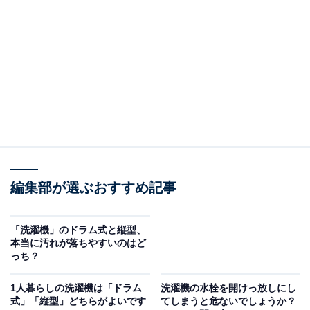
（回答）
正しくすすぎができず洗濯が途中で止まってしまっ
たり、排水パイプが詰まってしまう場合がありま
す。週に1回は掃除をするようにしましょう。
どういうことなのか、以下で詳しく解説します。
※本記事で紹介している商品の購入やサービスの利用により、売上の一部が
オールアバウトに還元されることがあります。
掃除をしないと何が起きる？
編集部が選ぶおすすめ記事
排水フィルターとは、洗濯時やすすぎ行程で排水すると
「洗濯機」のドラム式と縦型、
きに、衣類から出る糸くずやホコリなどを捕集するため
本当に汚れが落ちやすいのはど
っち？
のもの。これらがそのまま排水パイプに流れ、詰まるの
を防いでくれています。基本的にはメッシュ（格子）状
1人暮らしの洗濯機は「ドラム
洗濯機の水栓を開けっ放しにし
で、一部のメーカーでは「糸くずフィルター」とも呼ば
式」「縦型」どちらがよいです
てしまうと危ないでしょうか？