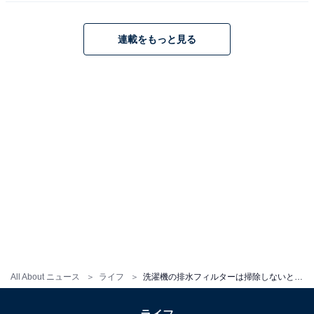
連載をもっと見る
パナソニック ドラム式洗濯乾燥機 幅60cm 洗濯10kg/乾燥
5kg 左開き NA-SD10HAL-W マットホワイト 液体洗剤自
動投入 温水スゴ落ち泡洗浄 低温風パワフル乾燥 コンパク
ト
Amazonで見る
この記事の筆者：
コヤマ タカヒロ
1973年生まれ。家電とデジタルガジェットをメイン
に雑誌やWebなど様々な媒体で執筆するライター。
執筆以外に監修やコンサルティングなども行ってお
り、企業の製品開発、人材教育、PR戦略に関するア
All About ニュース
ライフ
洗濯機の排水フィルターは掃除しないとダメ？ 怠ると何が起きるのでしょうか？【家電のプロが解説】
ドバイザーなども務める。米・食味鑑定士の資格を
所有。家電のテストと撮影のための家電スタジオ