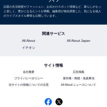
ライフ
「コヤマキッチン」を用意。
話題の生活雑貨やファッション、お出かけスポット情報など、暮らしがもっ
と楽しく、豊かになるヒントが満載。編集部が独自調査した、気になる他人
のライフスタイル事情も公開しています。
次ページ
洗濯機の寿命は何年くらい？
関連サービス
All About
All About Japan
イチオシ
サイト情報
会社概要
広告掲載
プライバシーポリシー
著作権・商標・免責事項
当サイトの情報についての注意
All About ニュースについて