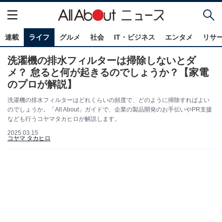
連載
ライフ
グルメ
社会
IT・ビジネス
エンタメ
リサ
洗濯機の排水フィルターは掃除しないとダ
メ？ 怠ると何が起きるのでしょうか？【家電
のプロが解説】
洗濯機の排水フィルターはどれくらいの頻度で、どのように掃除すればよい
のでしょうか。「All About」ガイドで、企業の製品開発のお手伝いやPR支援
なども行うコヤマタカヒロが解説します。
2025.03.15
コヤマ タカヒロ