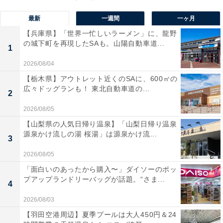
最新
一週間
一ヶ月
【兵庫県】「世界一忙しいラーメン」に、龍野
の城下町を再現したSAも。山陽自動車道...
1
2026/08/04
【栃木県】アウトレット近くのSAに、600㎡の
広々ドッグランも！ 東北自動車道の...
2
2026/08/05
排水フィルターの簡単な掃除方法は？
【山梨県の人気日帰り温泉】「山梨日帰り温泉
源泉かけ流しの湯 桜湯」は源泉かけ流...
3
排水フィルターの掃除は簡単です。まずは、1～2分、
2026/08/05
「脱水」運転をして洗濯機内の水を抜きます。その後、
「面白いのあったから購入〜」ダイソーのポッ
本体下部の排水フィルターを引き抜きます。このとき、
プアップランドリーバッグが話題。“さま...
4
洗濯機内に残った水が一緒に出ることがあるため、洗面
2026/08/03
器などを下に置いておきましょう。また、事前に脱水を
【羽田空港周辺】夏季プールは大人450円＆24
していないと、このときに汚れた水が出てくるので注意