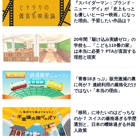
『スパイダーマン：ブランド・
ニュー・デイ』が「史上もっと
も優しいヒーロー映画」になっ
た理由。予習したい作品は？
20年間「駆け込み実績ゼロ」の
学校も…「こども110番の家」
は本当に必要？ PTAが直面する
理想と現実
All About ガイドがすすめる洗濯機：パナソニック
「青春18きっぷ」販売激減の裏
「NA-SD10HAL」
に何が？ 連続利用の厳格化だけ
ではない「本当の理由」
「移民」に冷たいのはどっちな
のか？ スイスの厳格過ぎる学歴
選別と、日本の曖昧過ぎる外国
人政策