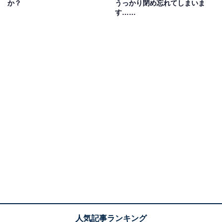
か？
うっかり閉め忘れてしまいま
れています。
す……
このフィルター上に糸くずがたまってしまうと、正しく
排水ができなくなります。その結果、洗濯が途中で止ま
ってしまったり、水漏れを起こしたりする可能性も。ま
た、大きなトラブルにならなかったとしても、排水に時
間がかかることで洗濯全体の時間が長くなってしまうの
です。
例として、パナソニックのななめドラム洗濯乾燥機の場
合、掃除の目安は週に一回とされています。定期的な掃
除が大切です。