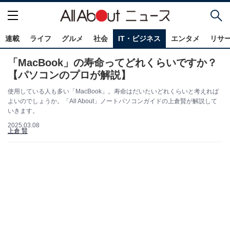
連載
ライフ
グルメ
社会
IT・ビジネス
エンタメ
リサ
「MacBook」の寿命ってどれくらいですか？
【パソコンのプロが解説】
使用している人も多い「MacBook」。寿命はだいたいどれくらいと考えれば
よいのでしょうか。「All About」ノートパソコンガイドの上倉賢が解説して
いきます。
2025.03.08
上倉 賢