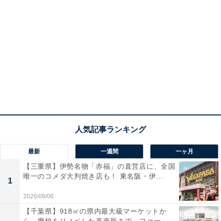
最新
一週間
一ヶ月
【三重県】伊勢名物「赤福」の直営店に、全国
唯一のコメダ大判焼き店も！ 東名阪・伊...
1
2026/08/06
【千葉県】918㎡の県内最大級マーケットか