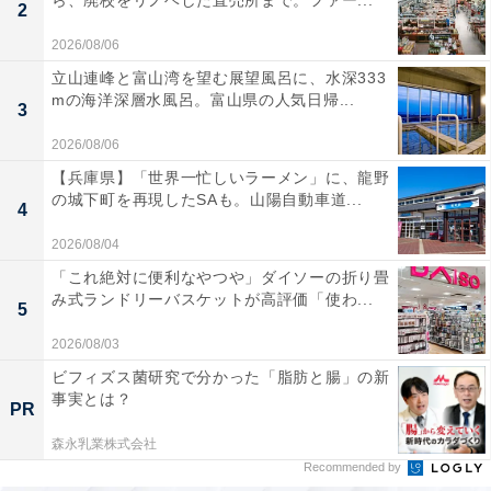
ら、廃校をリノベした直売所まで。ファー...
2
2026/08/06
立山連峰と富山湾を望む展望風呂に、水深333
mの海洋深層水風呂。富山県の人気日帰...
3
2026/08/06
【兵庫県】「世界一忙しいラーメン」に、龍野
の城下町を再現したSAも。山陽自動車道...
4
2026/08/04
「これ絶対に便利なやつや」ダイソーの折り畳
み式ランドリーバスケットが高評価「使わ...
5
2026/08/03
ビフィズス菌研究で分かった「脂肪と腸」の新
事実とは？
PR
森永乳業株式会社
Recommended by