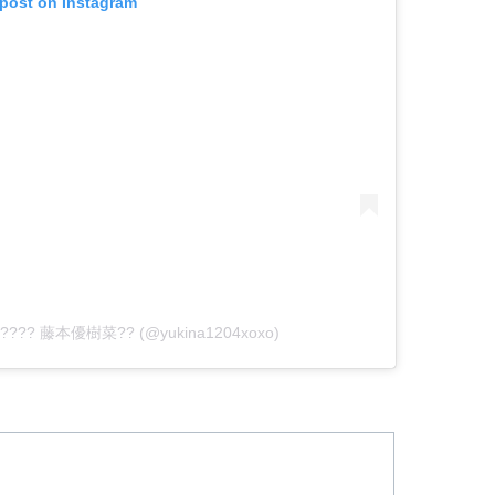
 post on Instagram
????? 藤本優樹菜?? (@yukina1204xoxo)