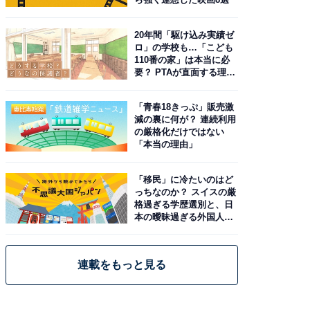
20年間「駆け込み実績ゼ
ロ」の学校も…「こども
110番の家」は本当に必
要？ PTAが直面する理想
と現実
「青春18きっぷ」販売激
減の裏に何が？ 連続利用
の厳格化だけではない
「本当の理由」
「移民」に冷たいのはど
っちなのか？ スイスの厳
格過ぎる学歴選別と、日
本の曖昧過ぎる外国人政
策
連載をもっと見る