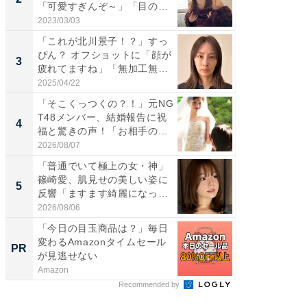
「可愛すぎんぞ～」「目の表
らのプレ
情...
愛...
2023/03/03
2026/08/0
「これが北川景子！？」すっ
「脚が
ぴん？ オフショットに「顔が
横川尚
3
3
疲れてますね」「無加工無
ムキな姿
表...
刃...
2025/04/22
2026/08/0
「そこくっつくの？！」元NG
「え、
T48メンバー、結婚報告に祝
芸人、2
4
4
福と驚きの声！「お相手の...
エットに
2026/08/07
2026/08/0
「普通でいて極上の女・神」
「脳がバ
篠崎愛、肌見せの美しい姿に
装姿が話
5
5
反響「ますます綺麗になって
のお父さ
い...
2026/08/06
2026/08/0
「今日の目玉商品は？」毎日
【DM発
変わるAmazonタイムセール
を抑え
PR
PR
が見逃せない
ール便
Amazon
チクタク
Recommended by