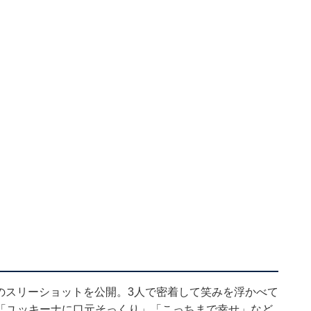
ちのスリーショットを公開。3人で密着して笑みを浮かべて
「ユッキーナに口元そっくり」「こっちまで幸せ」など