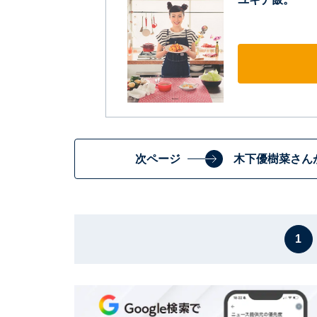
次ページ
木下優樹菜さん
1