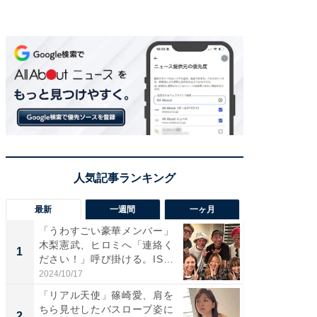
最新
一週間
一ヶ月
「うわすごい豪華メンバー」
「さす
木梨憲武、ヒロミへ「連絡く
は」高
1
1
ださい！」呼び掛ける。IS
災地を
S...
「カ...
2024/10/17
2026/08/0
「リアル天使」篠崎愛、肩を
「女の
ちら見せしたバスローブ姿に
介、バ
2
2