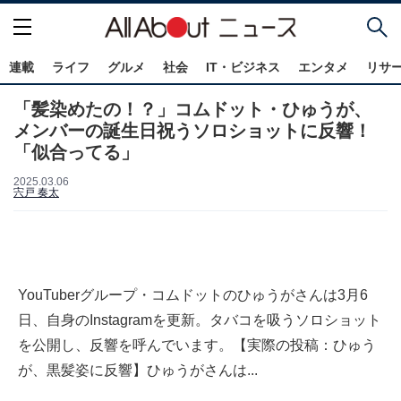
連載
ライフ
グルメ
社会
IT・ビジネス
エンタメ
リサ
「髪染めたの！？」コムドット・ひゅうが、
メンバーの誕生日祝うソロショットに反響！
「似合ってる」
2025.03.06
宍戸 奏太
YouTuberグループ・コムドットのひゅうがさんは3月6
日、自身のInstagramを更新。タバコを吸うソロショット
を公開し、反響を呼んでいます。【実際の投稿：ひゅう
が、黒髪姿に反響】ひゅうがさんは...