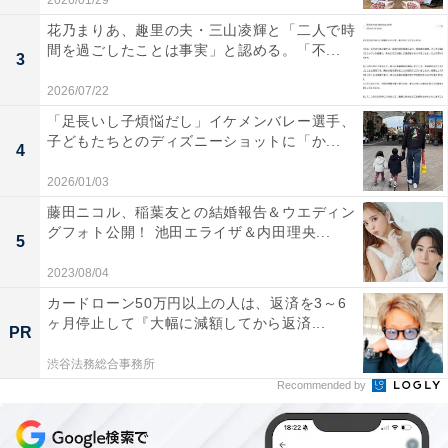
2026/01/29
花乃まりあ、趣里の夫・三山凌輝と「二人で時
間を過ごしたことは事実」と認める。「不...
3
2026/07/22
「足長いし子煩悩だし」イケメンバレー選手、
子どもたちとのディズニーショットに「か...
4
2026/01/03
藤田ニコル、稲葉友との結婚報告＆ウエディン
グフォト公開！ 池田エライザ＆内田理央...
5
2023/08/04
カードローン50万円以上の人は、返済を3～6
ヶ月停止して『大幅に減額してから返済...
PR
渋谷法務総合事務所
Recommended by