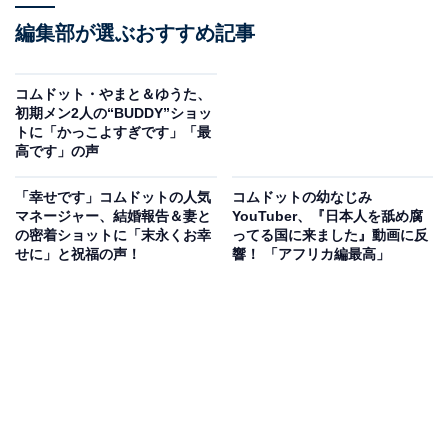
編集部が選ぶおすすめ記事
コムドット・やまと＆ゆうた、
初期メン2人の“BUDDY”ショッ
トに「かっこよすぎです」「最
高です」の声
「幸せです」コムドットの人気
コムドットの幼なじみ
マネージャー、結婚報告＆妻と
YouTuber、『日本人を舐め腐
の密着ショットに「末永くお幸
ってる国に来ました』動画に反
せに」と祝福の声！
響！ 「アフリカ編最高」