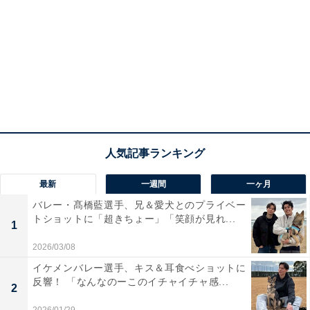
最新
一週間
一ヶ月
バレー・髙橋藍選手、兄＆愛犬とのプライベー
トショットに「超きちょー」「笑顔が見れ...
1
2026/03/08
イケメンバレー選手、キス＆耳食べショットに
反響！ 「なんなのーこのイチャイチャ感...
2