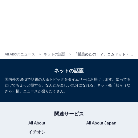
All About ニュース
ネットの話題
「髪染めたの！？」コムドット・ひゅうが、メンバーの誕生日祝うソロショットに反響！ 「似合ってる」
ネットの話題
国内外のSNSで話題の人＆トピックをタイムリーにお届けします。知ってる
だけでちょっと得する、なんだか楽しい気分になれる、ネット発「知ら（な
きゃ）損」ニュースが盛りだくさん。
関連サービス
All About
All About Japan
イチオシ