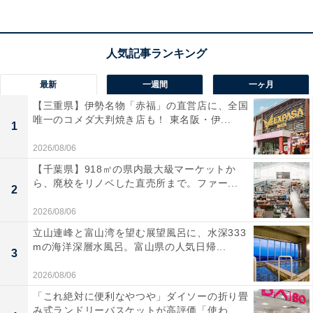
最新
一週間
一ヶ月
【三重県】伊勢名物「赤福」の直営店に、全国
唯一のコメダ大判焼き店も！ 東名阪・伊...
1
2026/08/06
【千葉県】918㎡の県内最大級マーケットか
ら、廃校をリノベした直売所まで。ファー...
2
2026/08/06
立山連峰と富山湾を望む展望風呂に、水深333
mの海洋深層水風呂。富山県の人気日帰...
3
2026/08/06
「これ絶対に便利なやつや」ダイソーの折り畳
み式ランドリーバスケットが高評価「使わ...