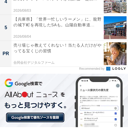
4
2026/08/03
【兵庫県】「世界一忙しいラーメン」に、龍野
の城下町を再現したSAも。山陽自動車道...
5
2026/08/04
売り場じゃ教えてくれない！当たる人だけがや
ってる宝くじの習慣
PR
合同会社デジタルファーム
Recommended by