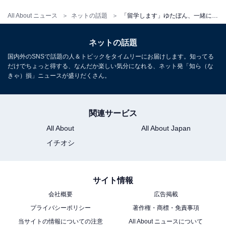
All About ニュース
ネットの話題
「留学します」ゆたぼん、一緒に海外留学したい人を募集。「将来政治家とかになるんとちゃうか」の声も
ネットの話題
国内外のSNSで話題の人＆トピックをタイムリーにお届けします。知ってる
だけでちょっと得する、なんだか楽しい気分になれる、ネット発「知ら（な
きゃ）損」ニュースが盛りだくさん。
関連サービス
All About
All About Japan
イチオシ
サイト情報
会社概要
広告掲載
プライバシーポリシー
著作権・商標・免責事項
当サイトの情報についての注意
All About ニュースについて