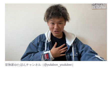
冒険家ゆたぼんチャンネル（
@yutabon_youtuber
）