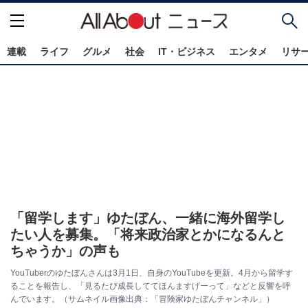
連載
ライフ
グルメ
社会
IT・ビジネス
エンタメ
リサ
「留学します」ゆたぼん、一緒に海外留学し
たい人を募集。「将来政治家とかになるんと
ちゃうか」の声も
YouTuberのゆたぼんさんは3月1日、自身のYouTubeを更新。4月から留学す
ることを報告し、「見るたび成長しててほんますげーって」などと反響を呼
んでいます。（サムネイル画像出典：「冒険家ゆたぼんチャンネル」）