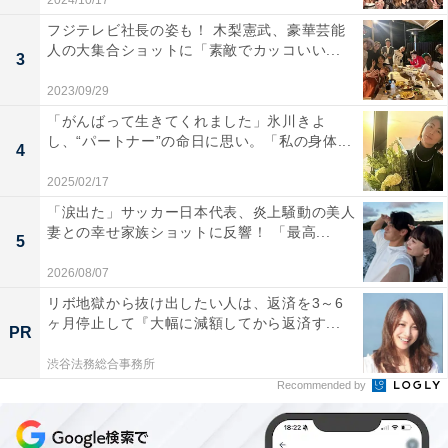
2024/10/17
フジテレビ社長の姿も！ 木梨憲武、豪華芸能
人の大集合ショットに「素敵でカッコいい...
3
2023/09/29
「がんばって生きてくれました」氷川きよ
し、“パートナー”の命日に思い。「私の身体...
4
2025/02/17
「涙出た」サッカー日本代表、炎上騒動の美人
妻との幸せ家族ショットに反響！ 「最高...
5
2026/08/07
リボ地獄から抜け出したい人は、返済を3～6
ヶ月停止して『大幅に減額してから返済す...
PR
渋谷法務総合事務所
Recommended by