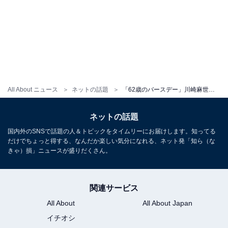
All About ニュース
ネットの話題
「62歳のバースデー」川崎麻世、21歳下妻とのウエディングショットを公開！ 「見惚れてしまいました」
ネットの話題
国内外のSNSで話題の人＆トピックをタイムリーにお届けします。知ってる
だけでちょっと得する、なんだか楽しい気分になれる、ネット発「知ら（な
きゃ）損」ニュースが盛りだくさん。
関連サービス
All About
All About Japan
イチオシ