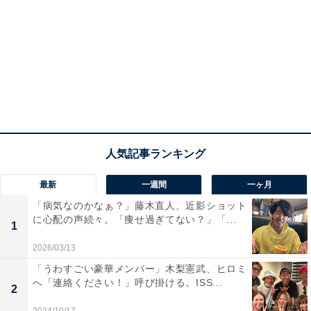
最新
一週間
一ヶ月
「病気なのかなぁ？」藤木直人、近影ショット
に心配の声続々。「痩せ過ぎてない？」「...
1
2026/03/13
「うわすごい豪華メンバー」木梨憲武、ヒロミ
へ「連絡ください！」呼び掛ける。ISS...
2