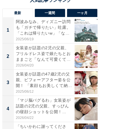
最新
一週間
一ヶ月
阿波みなみ、ディズニー訪問
「さす
も「ガチで帰りたい」吐露。
は」高
1
1
「これは帰りたいw」「なん
災地を
ち...
「カ...
2025/06/19
2026/08/0
女装姿が話題の2児の父親、
「女の
フリルドレス姿で娘たちとお
介、バ
2
2
ままごと「なんて可愛くて平
らのプレ
和...
愛...
2026/04/20
2026/08/0
女装姿が話題の47歳2児の父
「好感
親、ビフォーアフター姿を公
や、“マ
3
3
開！ 「素顔もお美しくて納...
画変更
財...
2025/06/12
2026/07/3
「マジ脳バグるわ」女装姿が
「脚が
話題の2児の父親、すっぴん
横川尚
4
4
の寝顔ショットを公開！
ムキな姿
「ど...
刃...
2026/04/22
2026/08/0
「ちいかわに謝ってくださ
「2人と