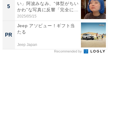
い」阿波みなみ、“体型がちい
團十郎
5
5
かわ”な写真に反響「完全に
「後ろ
一...
「...
2025/05/15
2026/08/0
Jeep アソビュー！ギフト当
1000
たる
集【知
PR
PR
Jeep Japan
株式会社
Recommended by