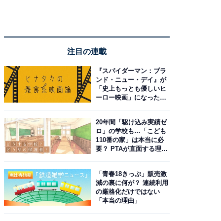
注目の連載
『スパイダーマン：ブラ
ンド・ニュー・デイ』が
「史上もっとも優しいヒ
ーロー映画」になった理
由。予習したい作品は？
20年間「駆け込み実績ゼ
ロ」の学校も…「こども
110番の家」は本当に必
要？ PTAが直面する理想
と現実
「青春18きっぷ」販売激
減の裏に何が？ 連続利用
の厳格化だけではない
「本当の理由」