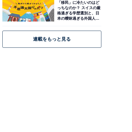
「移民」に冷たいのはど
っちなのか？ スイスの厳
格過ぎる学歴選別と、日
本の曖昧過ぎる外国人政
策
連載をもっと見る