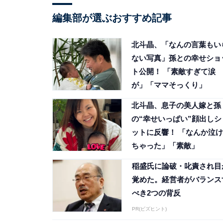
編集部が選ぶおすすめ記事
北斗晶、「なんの言葉もい
ない写真」孫との幸せショ
ト公開！ 「素敵すぎて涙
が」「ママそっくり」
北斗晶、息子の美人嫁と孫
の“幸せいっぱい”顔出しシ
ットに反響！ 「なんか泣け
ちゃった」「素敵」
稲盛氏に論破・叱責され目
覚めた。経営者がバランス
べき2つの背反
PR(ビズヒント)