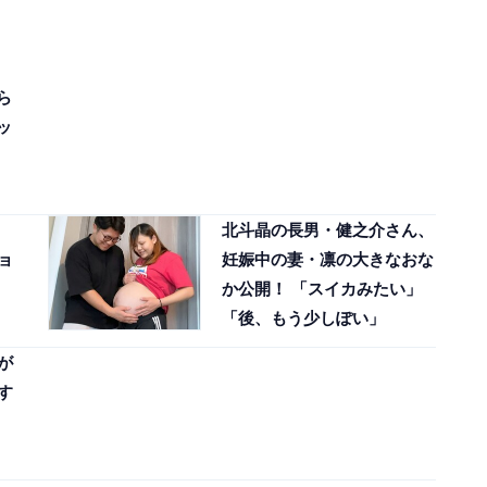
ら
ッ
北斗晶の長男・健之介さん、
ョ
妊娠中の妻・凛の大きなおな
か公開！ 「スイカみたい」
「後、もう少しぽい」
が
す