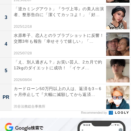
2025/02/07
「逆カミングアウト」『ラヴ上等』の美人出演
者、整形告白に「潔くてカッコよ！」「好...
3
2025/12/18
水原希子、恋人とのラブラブショットに反響！
交際3年も報告「幸せそうで嬉しい」「...
4
2025/07/28
「え、別人過ぎん？」お笑い芸人、2カ月で約
12kgのダイエットに成功！ 「イケメ...
5
2026/08/04
カードローン50万円以上の人は、返済を3～6
ヶ月停止して『大幅に減額してから返済...
PR
渋谷法務総合事務所
Recommended by