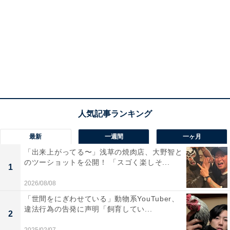
最新
一週間
一ヶ月
「出来上がってる〜」浅草の焼肉店、大野智と
のツーショットを公開！ 「スゴく楽しそ...
1
2026/08/08
「世間をにぎわせている」動物系YouTuber、
違法行為の告発に声明「飼育してい...
2