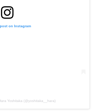
 post on Instagram
ara Yoshitaka (@yoshitaka__hara)