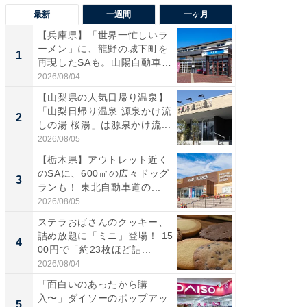
最新
一週間
一ヶ月
【兵庫県】「世界一忙しいラ
「気に
ーメン」に、龍野の城下町を
る〜」3
1
1
再現したSAも。山陽自動車
バー」
道...
好...
2026/08/04
2026/07/3
【山梨県の人気日帰り温泉】
【三重
「山梨日帰り温泉 源泉かけ流
「鈴鹿天
2
2
しの湯 桜湯」は源泉かけ流...
は100
2026/08/05
2026/08/0
【栃木県】アウトレット近く
「ミニオ
のSAに、600㎡の広々ドッグ
ッグ！ 
3
3
ランも！ 東北自動車道の...
ど、夏限
2026/08/05
2026/08/0
ステラおばさんのクッキー、
ステラ
詰め放題に「ミニ」登場！ 15
詰め放題
4
4
00円で「約23枚ほど詰...
00円で「
2026/08/04
2026/08/0
「面白いのあったから購
【埼玉
入〜」ダイソーのポップアッ
「行田天
5
5