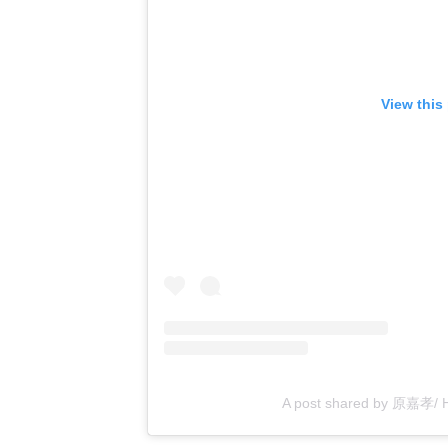
View this
A post shared by 原嘉孝/ H