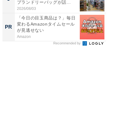
プランドリーバッグが話
は和の
題。“さま...
が...
2026/08/03
2026/08/0
「今日の目玉商品は？」毎日
上質な眠
変わるAmazonタイムセール
座で体感
PR
PR
が見逃せない
Amazon
ReFa GIN
Recommended by