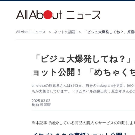
All About ニュース
ネットの話題
「ビジュ大爆発してね？」原嘉孝
「ビジュ大爆発してね？」原嘉
ョット公開！ 「めちゃく
timeleszの原嘉孝さんは3月3日、自身のInstagramを
ちが大集合しています。（サムネイル画像出典：原嘉孝さん公式Ins
2025.03.03
橋酒 瑛麗瑠
※本記事で紹介している商品の購入やサービスの利用によ