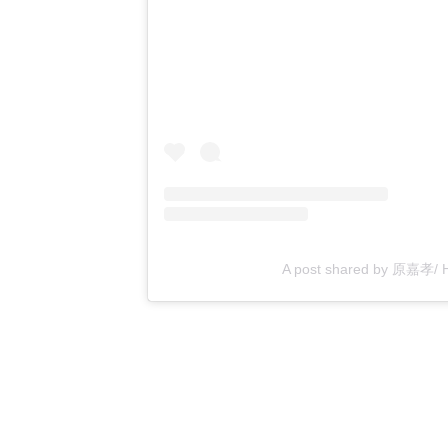
A post shared by 原嘉孝/ H