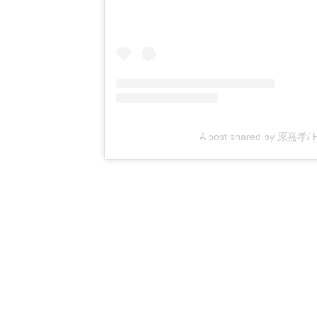
A post shared by 原嘉孝/ H